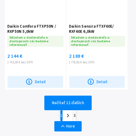
Daikin Comfora FTXP50N /
Daikin Sensira FTXF60E/
RXP50N 5,0kW
RXF60E 6,0kW
Skladom u dodávateľa o
Skladom u dodávateľa o
dostupnosti vás budeme
dostupnosti vás budeme
informovať
informovať
2 144 €
2 188 €
1 743,09 € bez DPH
1 778,86 € bez DPH
Detail
Detail
Načítať 12 ďalších
1
3
Hore