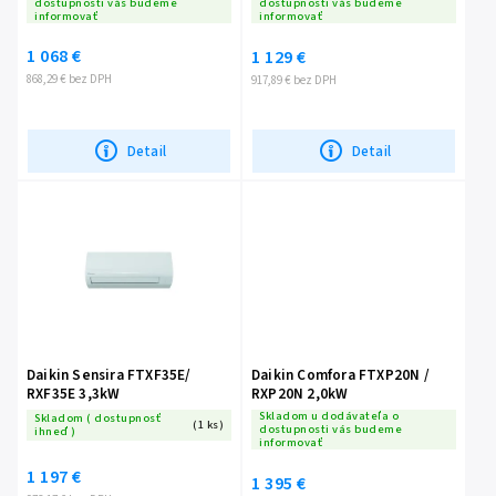
dostupnosti vás budeme
dostupnosti vás budeme
informovať
informovať
1 068 €
1 129 €
868,29 € bez DPH
917,89 € bez DPH
Detail
Detail
Daikin Sensira FTXF35E/
Daikin Comfora FTXP20N /
RXF35E 3,3kW
RXP20N 2,0kW
Skladom u dodávateľa o
Skladom ( dostupnosť
(1 ks)
dostupnosti vás budeme
ihneď )
informovať
1 197 €
1 395 €