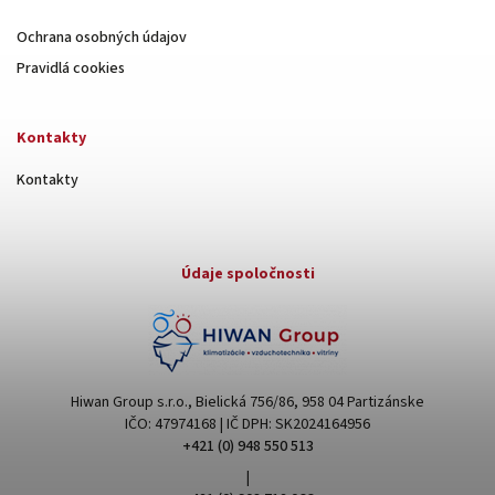
Ochrana osobných údajov
Pravidlá cookies
Kontakty
Kontakty
Údaje spoločnosti
Hiwan Group s.r.o., Bielická 756/86, 958 04 Partizánske
IČO: 47974168 | IČ DPH: SK2024164956
+421 (0) 948 550 513
|