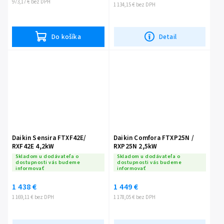
973,17 € bez DPH
1 134,15 € bez DPH
Do košíka
Detail
Daikin Sensira FTXF42E/
Daikin Comfora FTXP25N /
RXF42E 4,2kW
RXP25N 2,5kW
Skladom u dodávateľa o
Skladom u dodávateľa o
dostupnosti vás budeme
dostupnosti vás budeme
informovať
informovať
1 438 €
1 449 €
1 169,11 € bez DPH
1 178,05 € bez DPH