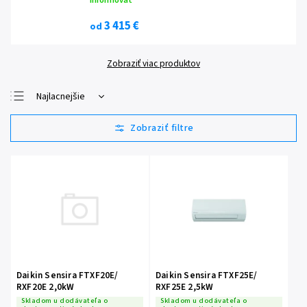
informovať
3 415 €
od
Zobraziť viac produktov
Najlacnejšie
Najdrahšie
Najpredávanejšie
Abecedne
Daikin Sensira FTXF20E/
Daikin Sensira FTXF25E/
RXF20E 2,0kW
RXF25E 2,5kW
Skladom u dodávateľa o
Skladom u dodávateľa o