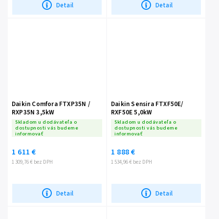
Detail
Detail
Daikin Comfora FTXP35N /
Daikin Sensira FTXF50E/
RXP35N 3,5kW
RXF50E 5,0kW
Skladom u dodávateľa o
Skladom u dodávateľa o
dostupnosti vás budeme
dostupnosti vás budeme
informovať
informovať
1 611 €
1 888 €
1 309,76 € bez DPH
1 534,96 € bez DPH
Detail
Detail