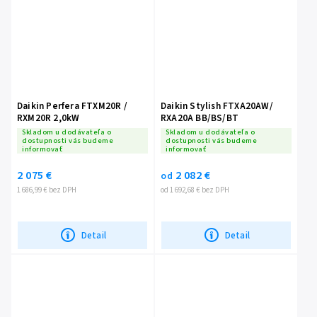
Daikin Perfera FTXM20R /
Daikin Stylish FTXA20AW/
RXM20R 2,0kW
RXA20A BB/BS/BT
Skladom u dodávateľa o
Skladom u dodávateľa o
dostupnosti vás budeme
dostupnosti vás budeme
informovať
informovať
2 075 €
2 082 €
od
1 686,99 € bez DPH
od 1 692,68 € bez DPH
Detail
Detail