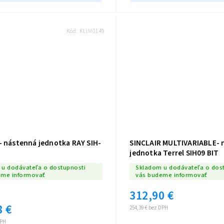
Kód:
KLIM0149
- nástenná jednotka RAY SIH-
SINCLAIR MULTIVARIABLE- 
jednotka Terrel SIH09 BIT
u dodávateľa o dostupnosti
Skladom u dodávateľa o dos
eme informovať
vás budeme informovať
312,90 €
8 €
254,39 € bez DPH
DPH