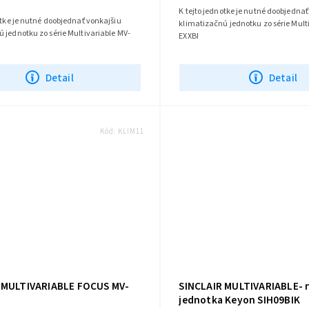
K tejto jednotke je nutné doobjednať
otke je nutné doobjednať vonkajšiu
klimatizačnú jednotku zo série Mult
 jednotku zo série Multivariable MV-
EXXBI
Detail
Detail
Kód:
KLIM11
 MULTIVARIABLE FOCUS MV-
SINCLAIR MULTIVARIABLE- 
jednotka Keyon SIH09BIK