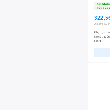
Skladom 
vás bud
322,5
262,24 € bez 
K tejto jedn
klimatizačnú
EXXBI