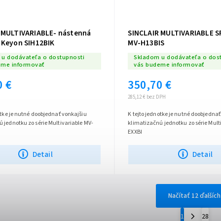
 MULTIVARIABLE- nástenná
SINCLAIR MULTIVARIABLE 
 Keyon SIH12BIK
MV-H13BIS
u dodávateľa o dostupnosti
Skladom u dodávateľa o dos
eme informovať
vás budeme informovať
0 €
350,70 €
285,12 € bez DPH
otke je nutné doobjednať vonkajšiu
K tejto jednotke je nutné doobjednať
 jednotku zo série Multivariable MV-
klimatizačnú jednotku zo série Mult
EXXBI
Detail
Detail
Načítať 12 ďalších
1
28