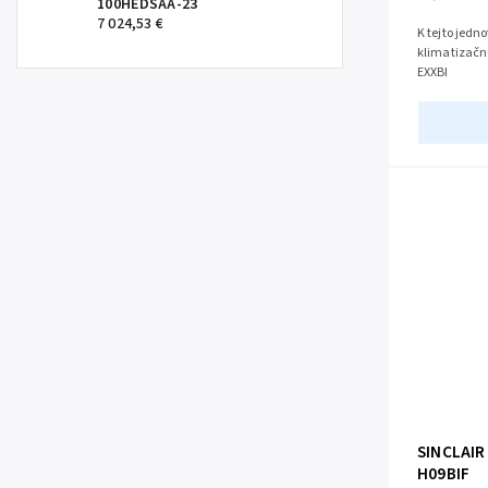
100HEDSAA-23
7 024,53 €
K tejto jedn
klimatizačnú
EXXBI
SINCLAIR
H09BIF