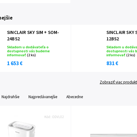
ejšie
SINCLAIR SKY SIM + SOM-
SINCLAIR SKY 
24BS2
12BS2
Skladom u dodávateľa o
Skladom u dodáva
dostupnosti vás budeme
dostupnosti vás
informovať
(2 ks)
informovať
(2 ks)
1 653 €
831 €
Zobraziť viac produk
Najdrahšie
Najpredávanejšie
Abecedne
Kód:
ODVL02