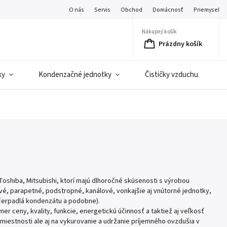
O nás
Servis
Obchod
Domácnosť
Priemysel
Nákupný košík
Prázdny košík
ky
Kondenzačné jednotky
Čističky vzduchu
C
Toshiba, Mitsubishi, ktorí majú dlhoročné skúsenosti s výrobou
tové, parapetné, podstropné, kanálové, vonkajšie aj vnútorné jednotky,
 čerpadlá kondenzátu a podobne).
ceny, kvality, funkcie, energetickú účinnosť a taktiež aj veľkosť
 miestnosti ale aj na vykurovanie a udržanie príjemného ovzdušia v