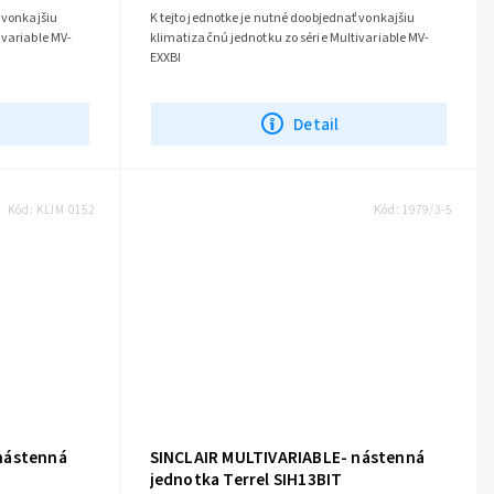
 vonkajšiu
K tejto jednotke je nutné doobjednať vonkajšiu
ivariable MV-
klimatizačnú jednotku zo série Multivariable MV-
EXXBI
Detail
Kód:
KLIM 0152
Kód:
1979/3-5
nástenná
SINCLAIR MULTIVARIABLE- nástenná
jednotka Terrel SIH13BIT