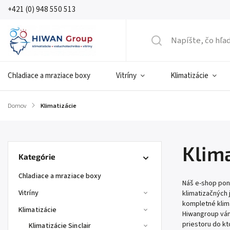
+421 (0) 948 550 513
Chladiace a mraziace boxy
Vitríny
Klimatizácie
Domov
/
Klimatizácie
Klim
Kategórie
Chladiace a mraziace boxy
Náš e-shop ponú
Vitríny
klimatizačných 
kompletné klim
Klimatizácie
Hiwangroup vám
priestoru do kt
Klimatizácie Sinclair