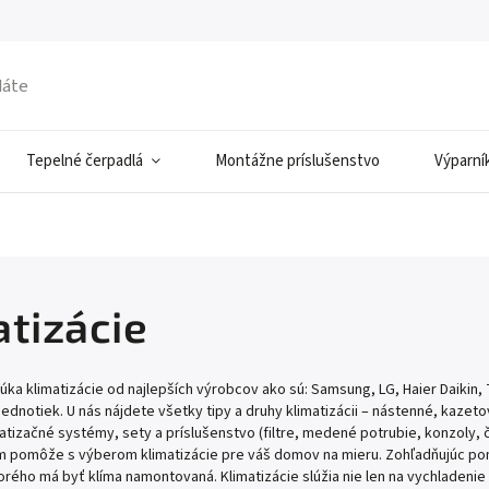
Tepelné čerpadlá
Montážne príslušenstvo
Výparní
atizácie
ka klimatizácie od najlepších výrobcov ako sú: Samsung, LG, Haier Daikin, 
jednotiek. U nás nájdete všetky tipy a druhy klimatizácii – nástenné, kaze
atizačné systémy, sety a príslušenstvo (filtre, medené potrubie, konzoly,
 pomôže s výberom klimatizácie pre váš domov na mieru. Zohľadňujúc pomer 
orého má byť klíma namontovaná. Klimatizácie slúžia nie len na vychladenie