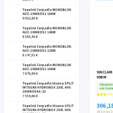
Tepelné čerpadlo MONOBLOK
AHZ-100HEDS1 16kW
9 052,80 €
Tepelné čerpadlo MONOBLOK
AHZ-100HEDS1 14kW
8 585,40 €
Tepelné čerpadlo MONOBLOK
AHZ-100HEDS1 12kW
8 147,52 €
Tepelné čerpadlo MONOBLOK
AHZ-100HEDS1 10kW
SINCLAIR
7 678,89 €
09BIR
Tepelné čerpadlo Hisene SPLIT
Skladom 
INTEGRA HYDROBOX 230L AHS
vás bud
160HEDSAA-23
7 554,66 €
306,1
Tepelné čerpadlo Hisene SPLIT
INTEGRA HYDROBOX 230L AHS
248,93 € bez 