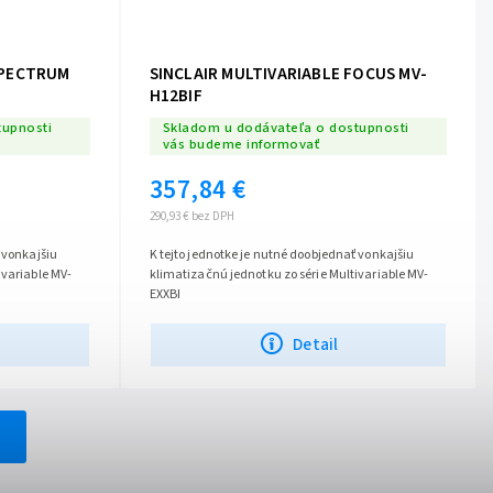
SPECTRUM
SINCLAIR MULTIVARIABLE FOCUS MV-
H12BIF
tupnosti
Skladom u dodávateľa o dostupnosti
vás budeme informovať
357,84 €
290,93 € bez DPH
 vonkajšiu
K tejto jednotke je nutné doobjednať vonkajšiu
ivariable MV-
klimatizačnú jednotku zo série Multivariable MV-
EXXBI
Detail