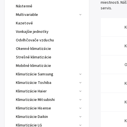
miestnosti. Náš
Nástenné
servis.
Multivariable
Kazetové
K
Vonkajšie jednotky
Odvlhčovače vzduchu
K
Okenné klimatizácie
Strešné klimatizácie
O
Mobilné klimatizácie
Klimatizácie Samsung
Klimatizácie Toshiba
K
Klimatizácie Haier
Klimatizácie Mitsubishi
K
Klimatizácie Hisense
Klimatizácie Daikin
K
Klimatizácie LG