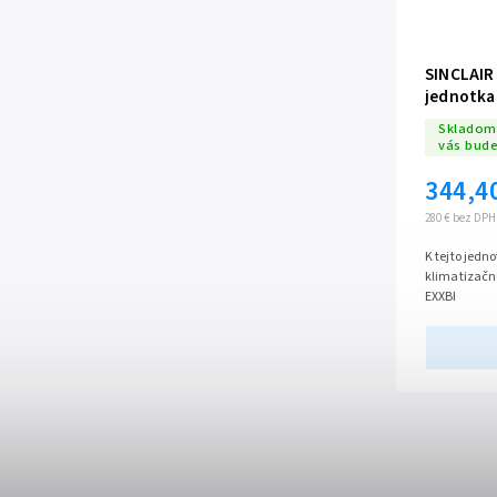
SINCLAIR
jednotka
Skladom 
vás bud
344,4
280 € bez DPH
K tejto jedn
klimatizačnú
EXXBI