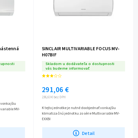
nástenná
SINCLAIR MULTIVARIABLE FOCUS MV-
H07BIF
tupnosti
Skladom u dodávateľa o dostupnosti
vás budeme informovať
291,06 €
236,63 € bez DPH
 vonkajšiu
K tejto jednotke je nutné doobjednať vonkajšiu
ivariable MV-
klimatizačnú jednotku zo série Multivariable MV-
EXXBI
Detail