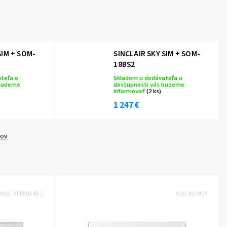
SIM + SOM-
SINCLAIR SKY SIM + SOM-
18BS2
teľa o
Skladom u dodávateľa o
 budeme
dostupnosti vás budeme
informovať
(2 ks)
1 247 €
tov
Kód:
KLIM0148-1
Kód:
KLIM09