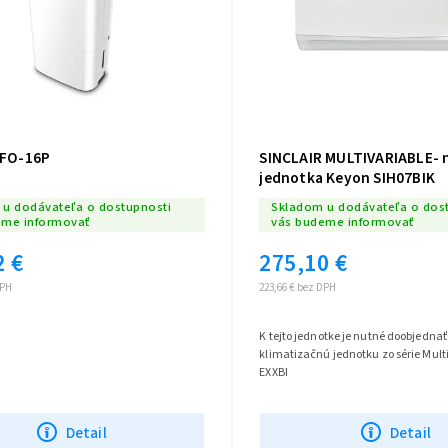
CFO-16P
SINCLAIR MULTIVARIABLE- 
jednotka Keyon SIH07BIK
u dodávateľa o dostupnosti
Skladom u dodávateľa o dos
eme informovať
vás budeme informovať
2 €
275,10 €
DPH
223,66 € bez DPH
K tejto jednotke je nutné doobjednať
klimatizačnú jednotku zo série Mult
EXXBI
Detail
Detail