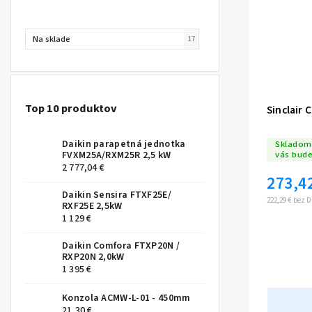
Na sklade
17
Top 10 produktov
Sinclair 
Daikin parapetná jednotka
Skladom 
vás bud
FVXM25A/RXM25R 2,5 kW
2 777,04 €
273,4
Daikin Sensira FTXF25E/
222,29 € bez 
RXF25E 2,5kW
1 129 €
Daikin Comfora FTXP20N /
RXP20N 2,0kW
1 395 €
Konzola ACMW-L-01 - 450mm
21,30 €