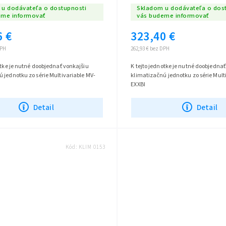
u dodávateľa o dostupnosti
Skladom u dodávateľa o dos
eme informovať
vás budeme informovať
6 €
323,40 €
DPH
262,93 € bez DPH
otke je nutné doobjednať vonkajšiu
K tejto jednotke je nutné doobjednať
 jednotku zo série Multivariable MV-
klimatizačnú jednotku zo série Mult
EXXBI
Detail
Detail
Kód:
KLIM 0153