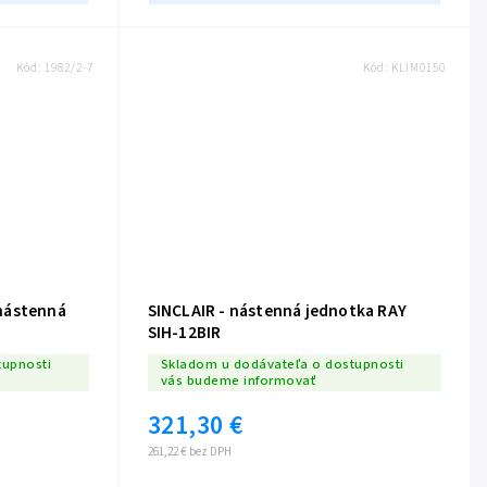
Kód:
1982/2-7
Kód:
KLIM0150
nástenná
SINCLAIR - nástenná jednotka RAY
SIH-12BIR
tupnosti
Skladom u dodávateľa o dostupnosti
vás budeme informovať
321,30 €
261,22 € bez DPH