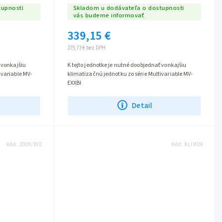
tupnosti
Skladom u dodávateľa o dostupnosti
vás budeme informovať
339,15 €
275,73 € bez DPH
 vonkajšiu
K tejto jednotke je nutné doobjednať vonkajšiu
ivariable MV-
klimatizačnú jednotku zo série Multivariable MV-
EXXBI
Detail
Kód:
2009/BIE
Kód:
KLIM08