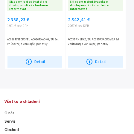
vnútorná a vonkajšia
vnútorná a vonkajšia
Skladom u dodávateľa o
Skladom u dodávateľa o
jednotka
dostupnosti vás budeme
jednotka
dostupnosti vás budeme
informovať
informovať
2 338,23 €
2 542,41 €
1 901 € bez DPH
2 067 € bez DPH
AC026RN1DKG/EU AC026RXADKG/EU Set
AC035RN1DKG/EU AC035RXADKG/EU Set
vnútornej a vonkajšej jednotky
vnútornej a vonkajšej jednotky
Detail
Detail
Všetko o chladení
O nás
Servis
Obchod