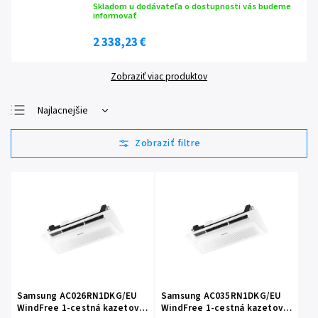
Skladom u dodávateľa o dostupnosti vás budeme
informovať
2 338,23 €
Zobraziť viac produktov
Najlacnejšie
Najdrahšie
Najpredávanejšie
Abecedne
Samsung AC026RN1DKG/EU
Samsung AC035RN1DKG/EU
WindFree 1-cestná kazetová
WindFree 1-cestná kazetová