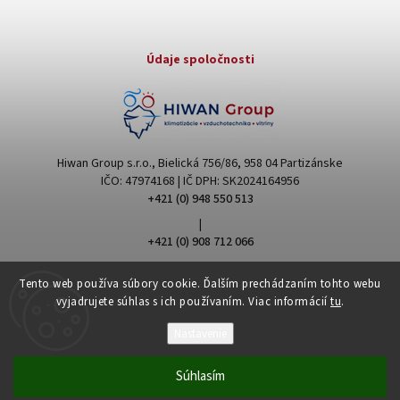
Údaje spoločnosti
Hiwan Group s.r.o., Bielická 756/86, 958 04 Partizánske
IČO: 47974168 | IČ DPH: SK2024164956
+421 (0) 948 550 513
|
+421 (0) 908 712 066
hiwangroup@hiwangroup.com
Tento web používa súbory cookie. Ďalším prechádzaním tohto webu
vyjadrujete súhlas s ich používaním. Viac informácií
tu
.
Nastavenie
Súhlasím
Copyright 2026
Hiwan Group
. Všetky práva vyhradené.