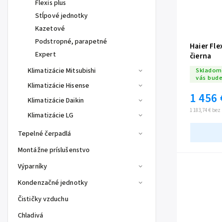
Flexis plus
Stĺpové jednotky
Kazetové
Podstropné, parapetné
Haier Fle
Expert
čierna
Klimatizácie Mitsubishi
Skladom 
vás bud
Klimatizácie Hisense
1 456 
Klimatizácie Daikin
1 183,74 € be
Klimatizácie LG
Tepelné čerpadlá
Montážne príslušenstvo
Výparníky
Kondenzačné jednotky
Čističky vzduchu
Chladivá