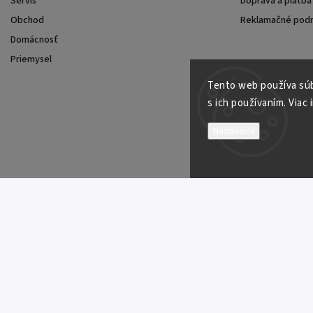
Servis
Doprava a platba
Obchod
Reklamačné pod
Domácnosť
Priemysel
Tento web používa súb
Ú
s ich používaním. Viac 
Nastavenie
Hiwan Group 
IČO: 4797
+
+
hiwan