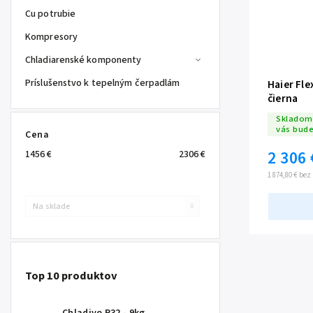
Cu potrubie
Kompresory
Chladiarenské komponenty
Príslušenstvo k tepelným čerpadlám
Haier Fle
čierna
Skladom 
vás bud
Cena
2 306 
1456
€
2306
€
1 874,80 € be
Na sklade
0
Top 10 produktov