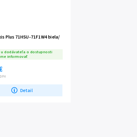
xis Plus 71HSU-71F1W4 biela/
u dodávateľa o dostupnosti
eme informovať
€
z DPH
Detail