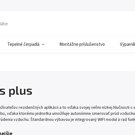
Tepelné čerpadlá
Montážne príslušenstvo
Výparní
s plus
žívateľov rezidenčných aplikácii a to vďaka svojej veľmi nízkej hlučnosti
u, vďaka ktorému jednotka umožňuje autonómne smerovať prúd vzduchu n
denia vzduchu. Štandardnou výbavou je integrovaný WIFI modul a rad funkc
ejšie