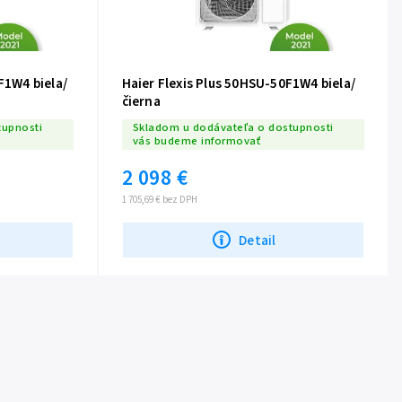
F1W4 biela/
Haier Flexis Plus 50HSU-50F1W4 biela/
čierna
tupnosti
Skladom u dodávateľa o dostupnosti
vás budeme informovať
2 098 €
1 705,69 € bez DPH
Detail