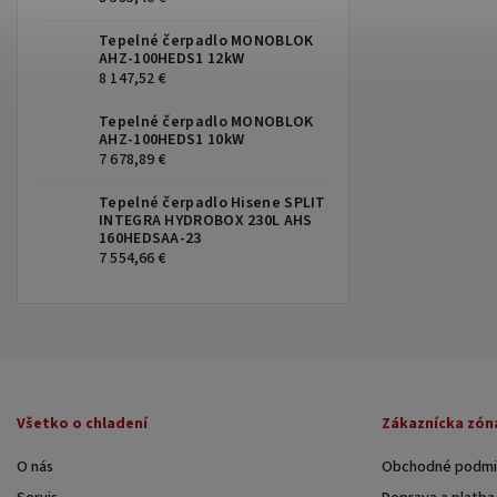
Tepelné čerpadlo MONOBLOK
AHZ-100HEDS1 12kW
8 147,52 €
Tepelné čerpadlo MONOBLOK
AHZ-100HEDS1 10kW
7 678,89 €
Tepelné čerpadlo Hisene SPLIT
INTEGRA HYDROBOX 230L AHS
160HEDSAA-23
7 554,66 €
Všetko o chladení
Zákaznícka zón
O nás
Obchodné podmi