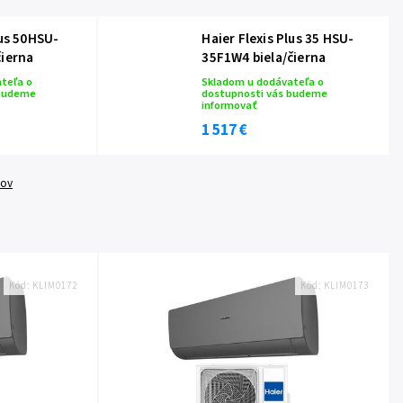
lus 50HSU-
Haier Flexis Plus 35 HSU-
čierna
35F1W4 biela/čierna
teľa o
Skladom u dodávateľa o
 budeme
dostupnosti vás budeme
informovať
1 517 €
tov
Kód:
KLIM0172
Kód:
KLIM0173