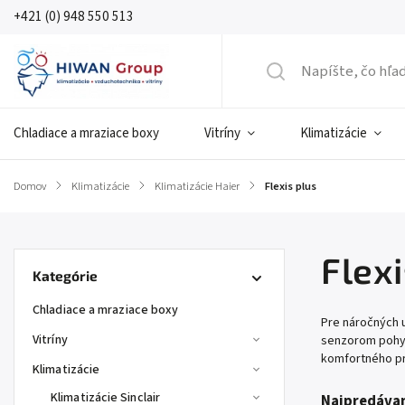
+421 (0) 948 550 513
Chladiace a mraziace boxy
Vitríny
Klimatizácie
Domov
/
Klimatizácie
/
Klimatizácie Haier
/
Flexis plus
Flexi
Kategórie
Chladiace a mraziace boxy
Pre náročných u
Vitríny
senzorom pohyb
komfortného prú
Klimatizácie
Klimatizácie Sinclair
Najpredávan