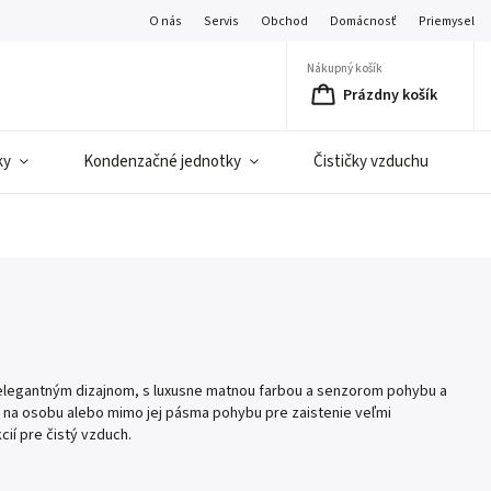
O nás
Servis
Obchod
Domácnosť
Priemysel
Nákupný košík
Prázdny košík
ky
Kondenzačné jednotky
Čističky vzduchu
C
 s elegantným dizajnom, s luxusne matnou farbou a senzorom pohybu a
a osobu alebo mimo jej pásma pohybu pre zaistenie veľmi
ií pre čistý vzduch.