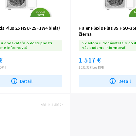
xis Plus 25 HSU-25F1W4 biela/
Haier Flexis Plus 35 HSU-35
čierna
u dodávateľa o dostupnosti
Skladom u dodávateľa o dos
eme informovať
vás budeme informovať
€
1 517 €
z DPH
1 233,33 € bez DPH
Detail
Detail
Kód:
KLIM0174