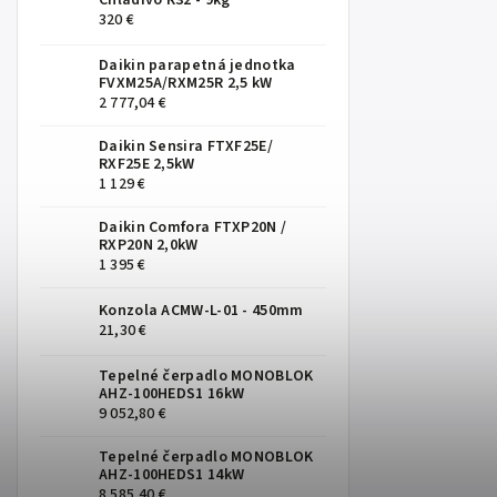
Chladivo R32 - 9kg
320 €
Daikin parapetná jednotka
FVXM25A/RXM25R 2,5 kW
2 777,04 €
Daikin Sensira FTXF25E/
RXF25E 2,5kW
1 129 €
Daikin Comfora FTXP20N /
RXP20N 2,0kW
1 395 €
Konzola ACMW-L-01 - 450mm
21,30 €
Tepelné čerpadlo MONOBLOK
AHZ-100HEDS1 16kW
9 052,80 €
Tepelné čerpadlo MONOBLOK
AHZ-100HEDS1 14kW
8 585,40 €