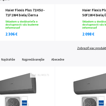
Haier Flexis Plus 71HSU-
Haier Flexis P
71F1W4 biela/čierna
50F1W4 biela/
Skladom u dodávateľa o
Skladom u dodáva
dostupnosti vás budeme
dostupnosti vás
informovať
informovať
2 306 €
2 098 €
Zobraziť viac produk
Najdrahšie
Najpredávanejšie
Abecedne
Kód:
KLIM0171