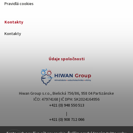
Pravidlá cookies
Kontakty
Kontakty
Údaje spoločnosti
Hiwan Group s.r.o., Bielická 756/86, 958 04 Partizánske
IČO: 47974168 | IČ DPH: SK2024164956
+421 (0) 948 550 513
|
+421 (0) 908 712 066
hiwangroup@hiwangroup.com