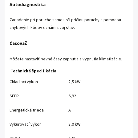
Autodiagnostika
Zariadenie pri poruche samo určí príčinu poruchy a pomocou
chybových kódov oznámi svoj stav.
Časovač
Môžete nastaviť pevné časy zapnutia a vypnutia klimatizácie.
Technická špecifikácia
Chladiaci výkon
2,5 kW
SEER
6,92
Energetická trieda
A
Vykurovací výkon
3,0 kW