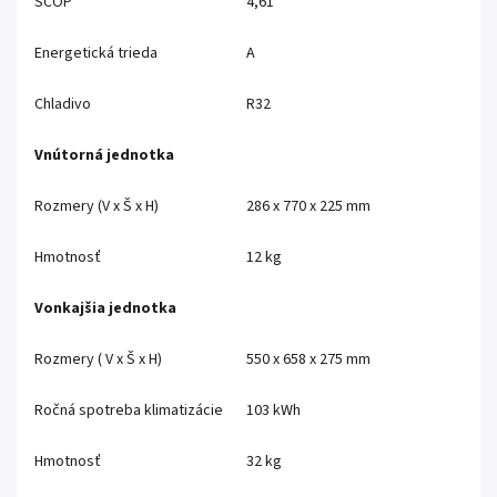
SCOP
4,61
Energetická trieda
A
Chladivo
R32
Vnútorná jednotka
Rozmery (V x Š x H)
286 x 770 x 225 mm
Hmotnosť
12 kg
Vonkajšia jednotka
Rozmery ( V x Š x H)
550 x 658 x 275 mm
Ročná spotreba klimatizácie
103 kWh
Hmotnosť
32 kg