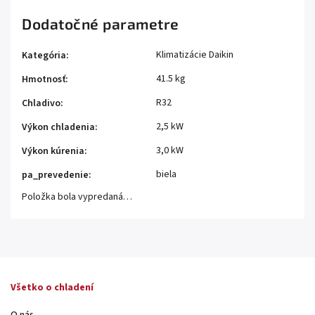
Dodatočné parametre
Klimatizácie Daikin
Kategória
:
41.5 kg
Hmotnosť
:
R32
Chladivo
:
2,5 kW
Výkon chladenia
:
3,0 kW
Výkon kúrenia
:
biela
pa_prevedenie
:
Položka bola vypredaná…
Všetko o chladení
O nás