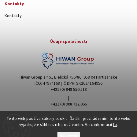
Kontakty
Kontakty
Údaje spoločnosti
Hiwan Group s.r.o., Bielická 756/86, 958 04 Partizánske
IČO: 47974168 | IČ DPH: SK2024164956
+421 (0) 948 550 513
|
+421 (0) 908 712 066
hiwangroup@hiwangroup.com
Tento web používa súbory cookie. Ďalším prechádzaním tohto webu
vyjadrujete súhlas s ich používaním. Viac informácií
tu
.
Nastavenie