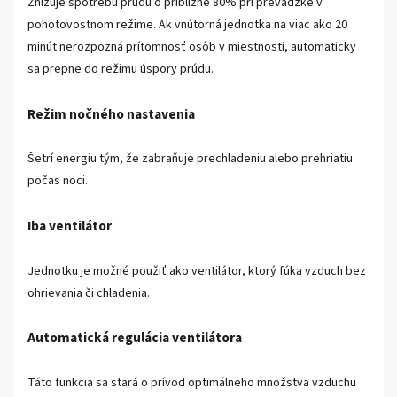
Znižuje spotrebu prúdu o približne 80% pri prevádzke v
pohotovostnom režime. Ak vnútorná jednotka na viac ako 20
minút nerozpozná prítomnosť osôb v miestnosti, automaticky
sa prepne do režimu úspory prúdu.
Režim nočného nastavenia
Šetrí energiu tým, že zabraňuje prechladeniu alebo prehriatiu
počas noci.
Iba ventilátor
Jednotku je možné použiť ako ventilátor, ktorý fúka vzduch bez
ohrievania či chladenia.
Automatická regulácia ventilátora
Táto funkcia sa stará o prívod optimálneho množstva vzduchu