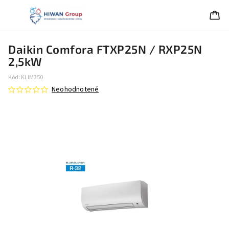
Daikin Comfora FTXP25N / RXP25N
2,5kW
Kód:
KLIM350
Neohodnotené