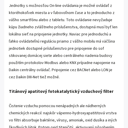
Jednotky s možnosťou On-line ovládania je možné ovládať z
ktoréhokoľvek miesta a v ľubovoľnom čase a to jednoducho z
vášho smartfónu alebo z tabletu. Toto ovládanie nevyžaduje
kúpu žiadneho zvláštneho príslušenstva, dostupná musí byť len
lokálna sieť na pripojenie jednotky. Naviac pre jednoduchú a
ľahko ovládateľnú reguláciu priamo z vášho mobilu má väčšina
jednotiek dostupné príslušenstvo pre pripojenie do sof
stikovanej domácej siete alebo centrálneho riadenia budovy
použitím protokolov Modbus alebo KNX prípadne napojenie na
Daikin centrálny ovládač. Pripojenie cez BACNet alebo LON je
cez Daikin DIII-Net tiež možné.
Titánový apatitový fotokatalytický vzduchový filter
Čistenie vzduchu pomocou nenápadných ale nádherných
chemických reakcií: najskôr vápenno-hydroxyapatititová vrstva
vo filtri absorbuje baktérie, vírusy, amoniak, oxid dusíka a iných
škodlivých látok. Potom oxid titaničitý, aktivovaný pôsobením