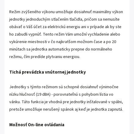
Režim zvýšeného výkonu umožňuje dosiahnuť maximálny výkon
jednotky jednoduchým stlačením tlačidla, pričom sa nemusíte
obávať o Váš účet za elektrickú energiu ani v prípade ak by ste
ho zabudli vypnúť. Tento režim Vám umožní vychladenie alebo
vykúrenie miestnosti v čo najkratšom možnom čase a po 20
minútach sa jednotka automaticky prepne do normálneho
režimu, čím predíde plytvaniu energiou.
Tichá prevádzka vnútornej jednotky
Jednotky s týmto režimom sú schopné dosiahnuť výnimočne
nízku hlučnosť (19 dBA) - porovnateľnú s pohybom lístia vo
vánku. Táto funkcia je vhodná pre jednotky inštalované v spálni,
pretože umožňuje nerušený spánok aj keď je jednotka zapnutá.
Možnosť On-line ovládania