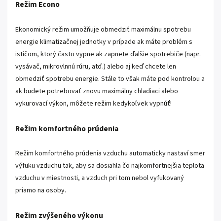
Režim Econo
Ekonomický režim umožňuje obmedziť maximálnu spotrebu
energie klimatizačnej jednotky v prípade ak máte problém s
ističom, ktorý často vypne ak zapnete ďalšie spotrebiče (napr.
vysávač, mikrovlnnú rúru, atď.) alebo aj keď chcete len
obmedziť spotrebu energie. Stále to však máte pod kontrolou a
ak budete potrebovať znovu maximálny chladiaci alebo
vykurovací výkon, môžete režim kedykoľvek vypnúť!
Režim komfortného prúdenia
Režim komfortného prúdenia vzduchu automaticky nastaví smer
výfuku vzduchu tak, aby sa dosiahla čo najkomfortnejšia teplota
vzduchu v miestnosti, a vzduch pri tom nebol vyfukovaný
priamo na osoby.
Režim zvýšeného výkonu