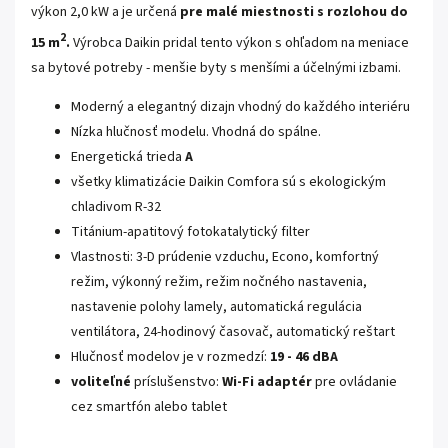
výkon 2,0 kW a je určená
pre malé miestnosti s rozlohou do
2
15 m
.
Výrobca Daikin pridal tento výkon s ohľadom na meniace
sa bytové potreby - menšie byty s menšími a účelnými izbami.
Moderný a elegantný dizajn vhodný do každého interiéru
Nízka hlučnosť modelu. Vhodná do spálne.
Energetická trieda
A
všetky klimatizácie Daikin Comfora sú s ekologickým
chladivom R-32
Titánium-apatitový fotokatalytický filter
Vlastnosti: 3-D prúdenie vzduchu, Econo, komfortný
režim, výkonný režim, režim nočného nastavenia,
nastavenie polohy lamely, automatická regulácia
ventilátora, 24-hodinový časovač, automatický reštart
Hlučnosť modelov je v rozmedzí:
19 - 46 dBA
voliteľné
príslušenstvo:
Wi-Fi adaptér
pre ovládanie
cez smartfón alebo tablet