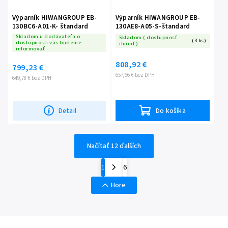
Výparník HIWANGROUP EB-
Výparník HIWANGROUP EB-
130BC6-A01-K- štandard
130AE8-A05-S-štandard
Skladom u dodávateľa o
Skladom ( dostupnosť
(3 ks)
dostupnosti vás budeme
ihneď )
informovať
808,92 €
799,23 €
657,66 € bez DPH
649,78 € bez DPH
Detail
Do košíka
Načítať 12 ďalších
1
6
Hore