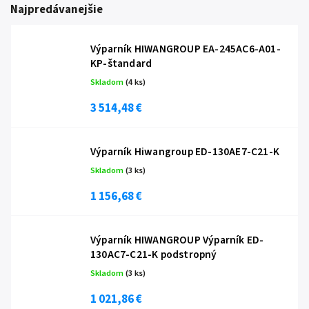
Najpredávanejšie
Výparník HIWANGROUP EA-245AC6-A01-
KP-štandard
Skladom
(4 ks)
3 514,48 €
Výparník Hiwangroup ED-130AE7-C21-K
Skladom
(3 ks)
1 156,68 €
Výparník HIWANGROUP Výparník ED-
130AC7-C21-K podstropný
Skladom
(3 ks)
1 021,86 €