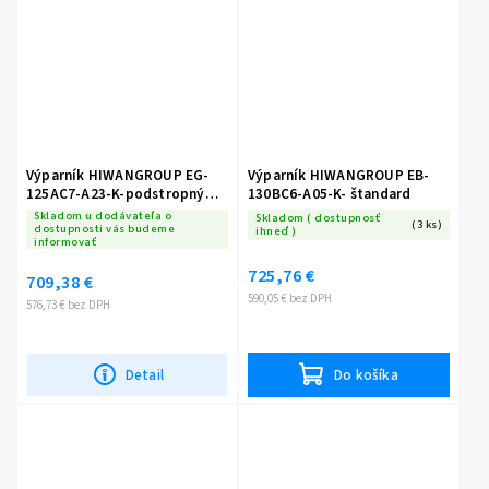
Výparník HIWANGROUP EG-
Výparník HIWANGROUP EB-
125AC7-A23-K-podstropný
130BC6-A05-K- štandard
skosený
Skladom u dodávateľa o
Skladom ( dostupnosť
(3 ks)
dostupnosti vás budeme
ihneď )
informovať
725,76 €
709,38 €
590,05 € bez DPH
576,73 € bez DPH
Detail
Do košíka