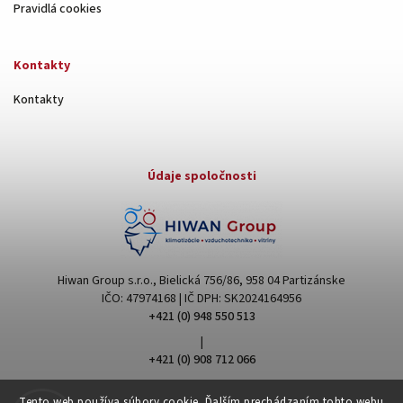
Pravidlá cookies
Kontakty
Kontakty
Údaje spoločnosti
Hiwan Group s.r.o., Bielická 756/86, 958 04 Partizánske
IČO: 47974168 | IČ DPH: SK2024164956
+421 (0) 948 550 513
|
+421 (0) 908 712 066
hiwangroup@hiwangroup.com
Tento web používa súbory cookie. Ďalším prechádzaním tohto webu