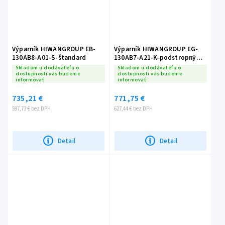
Výparník HIWANGROUP EB-
Výparník HIWANGROUP EG-
130AB8-A01-S-štandard
130AB7-A21-K-podstropný
skosený
Skladom u dodávateľa o
Skladom u dodávateľa o
dostupnosti vás budeme
dostupnosti vás budeme
informovať
informovať
735,21 €
771,75 €
597,73 € bez DPH
627,44 € bez DPH
Detail
Detail