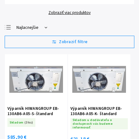
Zobraziť viac produktov
Najlacnejšie
Najdrahšie
Najpredávanejšie
Abecedne
Výparník HIWANGROUP EB-
Výparník HIWANGROUP EB-
130AB6-A05-S-štandard
130AB6-A05-K- štandard
Skladom u dodávateľa o
Skladom
(3 ks)
dostupnosti vás budeme
informovať
585,90 €
621,18 €