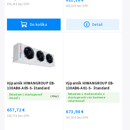
476,34 € bez DPH
505,02 € bez DPH
Do košíka
Detail
Výparník HIWANGROUP EB-
Výparník HIWANGROUP EB-
130AB8-A05-S-štandard
130AB6-A01-S- štandard
Skladom u dodávateľa o
Skladom ( dostupnosť
(4 ks)
dostupnosti vás budeme
ihneď )
informovať
657,72 €
673,98 €
534,73 € bez DPH
547,95 € bez DPH