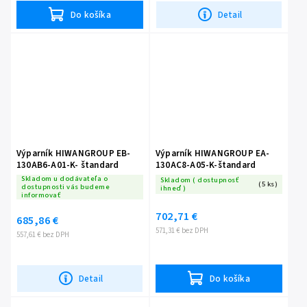
Do košíka
Detail
Výparník HIWANGROUP EB-
Výparník HIWANGROUP EA-
130AB6-A01-K- štandard
130AC8-A05-K-štandard
Skladom u dodávateľa o
Skladom ( dostupnosť
(5 ks)
dostupnosti vás budeme
ihneď )
informovať
702,71 €
685,86 €
571,31 € bez DPH
557,61 € bez DPH
Detail
Do košíka