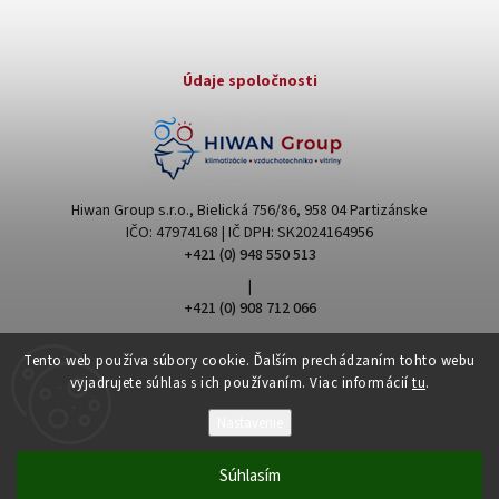
Údaje spoločnosti
Hiwan Group s.r.o., Bielická 756/86, 958 04 Partizánske
IČO: 47974168 | IČ DPH: SK2024164956
+421 (0) 948 550 513
|
+421 (0) 908 712 066
hiwangroup@hiwangroup.com
Tento web používa súbory cookie. Ďalším prechádzaním tohto webu
vyjadrujete súhlas s ich používaním. Viac informácií
tu
.
Nastavenie
Súhlasím