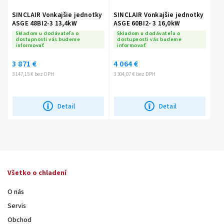
SINCLAIR Vonkajšie jednotky
SINCLAIR Vonkajšie jednotky
ASGE 48BI2-3 13,4kW
ASGE 60BI2- 3 16,0kW
Skladom u dodávateľa o
Skladom u dodávateľa o
dostupnosti vás budeme
dostupnosti vás budeme
informovať
informovať
3 871 €
4 064 €
3 147,15 € bez DPH
3 304,07 € bez DPH
Detail
Detail
Všetko o chladení
O nás
Servis
Obchod