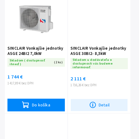
SINCLAIR Vonkajšie jednotky
SINCLAIR Vonkajšie jednotky
ASGE 24BI2 7,0kW
ASGE 30BI2- 8,5kW
Skladom u dodávateľa o
Skladom ( dostupnosť
(2 ks)
dostupnosti vás budeme
ihneď )
informovať
1 744 €
2 111 €
1 417,89 € bez DPH
1 716,26 € bez DPH
Do košíka
Detail