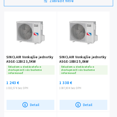
Najpredávanejšie
Abecedne
SINCLAIR Vonkajšie jednotky
SINCLAIR Vonkajšie jednotky
ASGE-12BI2 3,5KW
ASGE-18BI2 5,0kW
Skladom u dodávateľa o
Skladom u dodávateľa o
dostupnosti vás budeme
dostupnosti vás budeme
informovať
informovať
1 243 €
1 338 €
1 010,57 € bez DPH
1 087,80 € bez DPH
Detail
Detail