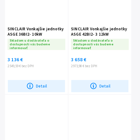
SINCLAIR Vonkajšie jednotky
SINCLAIR Vonkajšie jednotky
ASGE 36BI2- 10kW
ASGE 42BI2- 3 12kW
Skladom u dodávateľa o
Skladom u dodávateľa o
dostupnosti vás budeme
dostupnosti vás budeme
informovať
informovať
3 136 €
3 658 €
2 549,59 € bez DPH
2 973,98 € bez DPH
Detail
Detail