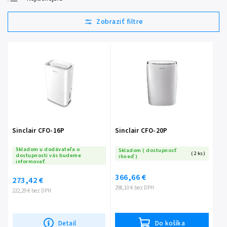
Najdrahšie
Najpredávanejšie
Abecedne
Sinclair CFO-16P
Sinclair CFO-20P
Skladom u dodávateľa o
Skladom ( dostupnosť
(2 ks)
dostupnosti vás budeme
ihneď )
informovať
366,66 €
273,42 €
298,10 € bez DPH
222,29 € bez DPH
Detail
Do košíka