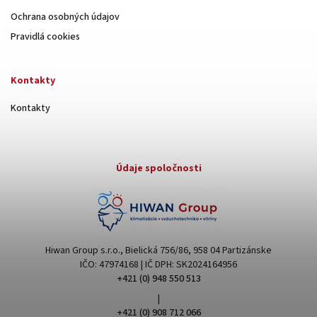
Ochrana osobných údajov
Pravidlá cookies
Kontakty
Kontakty
Údaje spoločnosti
Hiwan Group s.r.o., Bielická 756/86, 958 04 Partizánske
IČO: 47974168 | IČ DPH: SK2024164956
+421 (0) 948 550 513
|
+421 (0) 908 712 066