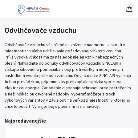
Odvlhčovače vzduchu
Odvlhčovače vzduchu sú určené na zníženie nadmernej vlhkosti v
miestnostiach alebo udržiavanie požadovanej vlhkosti vzduchu.
Príliš vysoká vlhkosť má za následok nielen vznik nebezpečných
plesní. Nahliadnite do ponuky odvlhčovačov vzduchu SINCLAIR a
získajte šikovného pomocníka v boji proti všetkým nepríjemným
následkom vysokej vlhkosti vzduchu. Odvlhčovače SINCLAIR vynikajú
tichou prevádzkou, príjemne vás prekvapí ale aj nízka spotreba
elektrickej energie. Zariadenie disponuje ochranou pred pretečením
a tiež indikáciou otvorené nádobky. Vyberať môžete z troch
výkonových variantov v závislosti na veľkosti miestnosti, v ktorej ho
chcete použiť. Vyhrajte boj s plesňami raz a navždy.
Najpredávanejšie