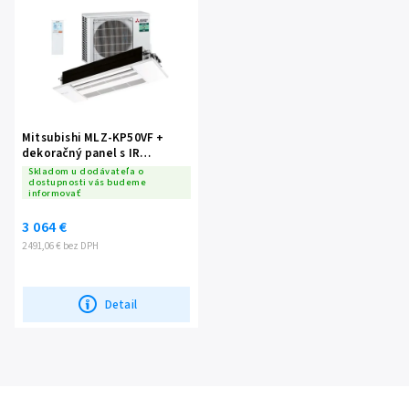
Mitsubishi MLZ-KP50VF +
dekoračný panel s IR
ovládačom SUZ- M50VA
Skladom u dodávateľa o
dostupnosti vás budeme
informovať
3 064 €
2 491,06 € bez DPH
Detail