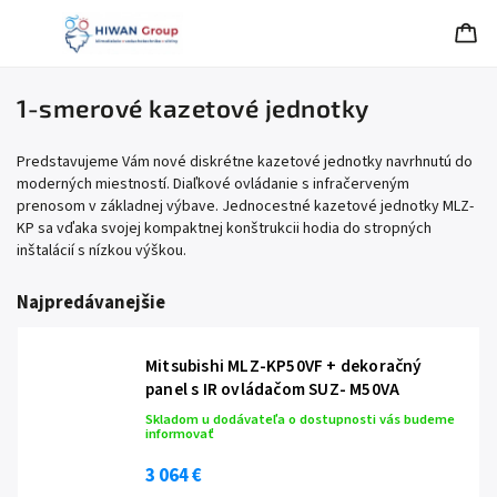
1-smerové kazetové jednotky
Predstavujeme Vám nové diskrétne kazetové jednotky navrhnutú do
moderných miestností. Diaľkové ovládanie s infračerveným
prenosom v základnej výbave. Jednocestné kazetové jednotky MLZ-
KP sa vďaka svojej kompaktnej konštrukcii hodia do stropných
inštalácií s nízkou výškou.
Najpredávanejšie
Mitsubishi MLZ-KP50VF + dekoračný
panel s IR ovládačom SUZ- M50VA
Skladom u dodávateľa o dostupnosti vás budeme
informovať
3 064 €