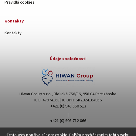
Pravidlá cookies
Kontakty
Kontakty
Údaje spoločnosti
Hiwan Group s.r.o., Bielická 756/86, 958 04 Partizánske
IČO: 47974168 | IČ DPH: SK2024164956
+421 (0) 948 550 513
|
+421 (0) 908 712 066
hiwangroup@hiwangroup.com
Tento web používa súbory cookie. Ďalším prechádzaním tohto webu