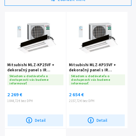
Najpredávanejšie
Abecedne
Mitsubishi MLZ-KP25VF +
Mitsubishi MLZ-KP35VF +
dekoračný panel s IR
dekoračný panel s IR
ovládačom SUZ- M25 VA
ovládačom SUZ- M35VA
Skladom u dodávateľa o
Skladom u dodávateľa o
dostupnosti vás budeme
dostupnosti vás budeme
informovať
informovať
2 269 €
2 654 €
1 844,72 € bez DPH
2 157,72 € bez DPH
Detail
Detail