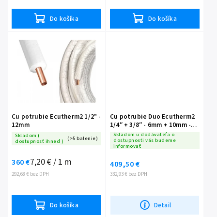
Do košíka
Do košíka
Cu potrubie Ecutherm2 1/2" -
Cu potrubie Duo Ecutherm2
12mm
1/4″ + 3/8″ - 6mm + 10mm -
(cena za balenie)
Skladom u dodávateľa o
Skladom (
(>5 balenie)
dostupnosti vás budeme
dostupnosť ihneď )
informovať
7,20 € / 1 m
360 €
409,50 €
292,68 € bez DPH
332,93 € bez DPH
Do košíka
Detail