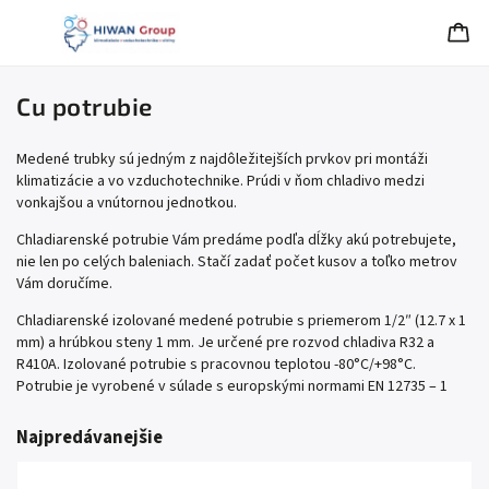
Cu potrubie
Medené trubky sú jedným z najdôležitejších prvkov pri montáži
klimatizácie a vo vzduchotechnike. Prúdi v ňom chladivo medzi
vonkajšou a vnútornou jednotkou.
Chladiarenské potrubie Vám predáme podľa dĺžky akú potrebujete,
nie len po celých baleniach. Stačí zadať počet kusov a toľko metrov
Vám doručíme.
Chladiarenské izolované medené potrubie s priemerom 1/2″ (12.7 x 1
mm) a hrúbkou steny 1 mm. Je určené pre rozvod chladiva R32 a
R410A. Izolované potrubie s pracovnou teplotou -80°C/+98°C.
Potrubie je vyrobené v súlade s europskými normami EN 12735 – 1
Najpredávanejšie