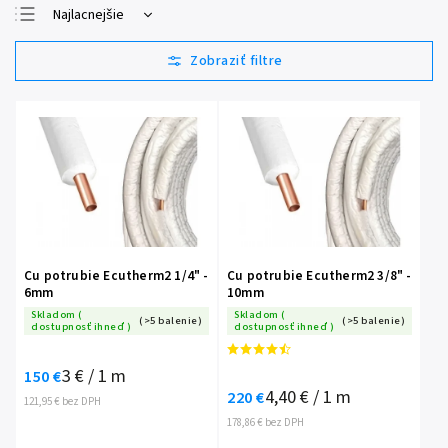
Najlacnejšie
Najdrahšie
Najpredávanejšie
Abecedne
Cu potrubie Ecutherm2 1/4" -
Cu potrubie Ecutherm2 3/8" -
6mm
10mm
Skladom (
Skladom (
(>5 balenie)
(>5 balenie)
dostupnosť ihneď )
dostupnosť ihneď )
3 € / 1 m
150 €
4,40 € / 1 m
220 €
121,95 € bez DPH
178,86 € bez DPH