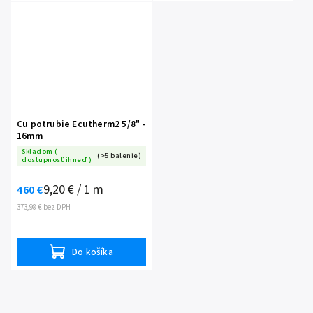
Cu potrubie Ecutherm2 5/8" -
16mm
Skladom (
(>5 balenie)
dostupnosť ihneď )
9,20 € / 1 m
460 €
373,98 € bez DPH
Do košíka