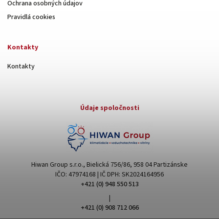
Ochrana osobných údajov
Pravidlá cookies
Kontakty
Kontakty
Údaje spoločnosti
Hiwan Group s.r.o., Bielická 756/86, 958 04 Partizánske
IČO: 47974168 | IČ DPH: SK2024164956
+421 (0) 948 550 513
|
+421 (0) 908 712 066