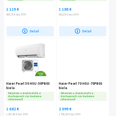
1 119 €
1 188 €
909,76 € bez DPH
965,85 € bez DPH
Detail
Detail
Haier Pearl 50 HSU-50PB03
Haier Pearl 70 HSU-70PB03
biela
biela
Skladom u dodávateľa o
Skladom u dodávateľa o
dostupnosti vás budeme
dostupnosti vás budeme
informovať
informovať
1 682 €
2 099 €
1 367,48 € bez DPH
1 706,50 € bez DPH