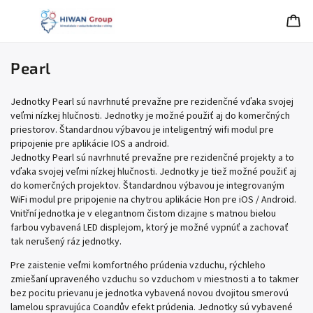
Pearl
Jednotky Pearl sú navrhnuté prevažne pre rezidenčné vďaka svojej
veľmi nízkej hlučnosti. Jednotky je možné použiť aj do komerčných
priestorov. Štandardnou výbavou je inteligentný wifi modul pre
pripojenie pre aplikácie IOS a android.
Jednotky Pearl sú navrhnuté prevažne pre rezidenčné projekty a to
vďaka svojej veľmi nízkej hlučnosti. Jednotky je tiež možné použiť aj
do komerčných projektov. Štandardnou výbavou je integrovaným
WiFi modul pre pripojenie na chytrou aplikácie Hon pre iOS / Android.
Vnitřní jednotka je v elegantnom čistom dizajne s matnou bielou
farbou vybavená LED displejom, ktorý je možné vypnúť a zachovať
tak nerušený ráz jednotky.
Pre zaistenie veľmi komfortného prúdenia vzduchu, rýchleho
zmiešaní upraveného vzduchu so vzduchom v miestnosti a to takmer
bez pocitu prievanu je jednotka vybavená novou dvojitou smerovú
lamelou spravujúca Coandův efekt prúdenia. Jednotky sú vybavené