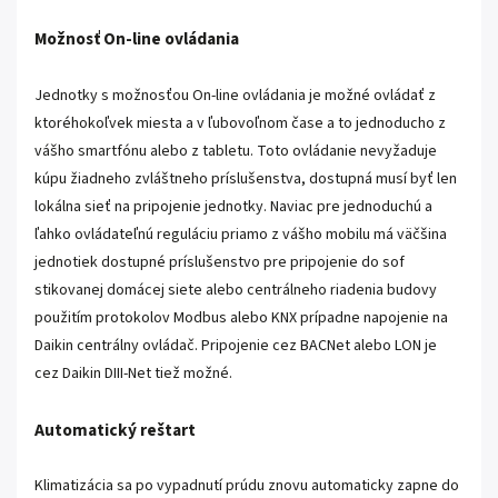
Možnosť On-line ovládania
Jednotky s možnosťou On-line ovládania je možné ovládať z
ktoréhokoľvek miesta a v ľubovoľnom čase a to jednoducho z
vášho smartfónu alebo z tabletu. Toto ovládanie nevyžaduje
kúpu žiadneho zvláštneho príslušenstva, dostupná musí byť len
lokálna sieť na pripojenie jednotky. Naviac pre jednoduchú a
ľahko ovládateľnú reguláciu priamo z vášho mobilu má väčšina
jednotiek dostupné príslušenstvo pre pripojenie do sof
stikovanej domácej siete alebo centrálneho riadenia budovy
použitím protokolov Modbus alebo KNX prípadne napojenie na
Daikin centrálny ovládač. Pripojenie cez BACNet alebo LON je
cez Daikin DIII-Net tiež možné.
Automatický reštart
Klimatizácia sa po vypadnutí prúdu znovu automaticky zapne do