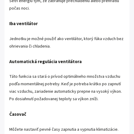
Šetrí energiu tým, že zabraňuje prechladeniu alebo prehriatiu
počas noci.
Iba ventilátor
Jednotku je možné použiť ako ventilátor, ktorý fúka vzduch bez
ohrievania či chladenia.
Automatická regulácia ventilátora
Táto funkcia sa stará o prívod optimálneho množstva vzduchu
podľa momentálnej potreby. Keď je potreba krátko po zapnutí
viac vzduchu, zariadenie automaticky prepne na vysoký výkon.
Po dosiahnutí požadovanej teploty sa výkon zníži.
Časovač
Môžete nastaviť pevné časy zapnutia a vypnutia klimatizácie.