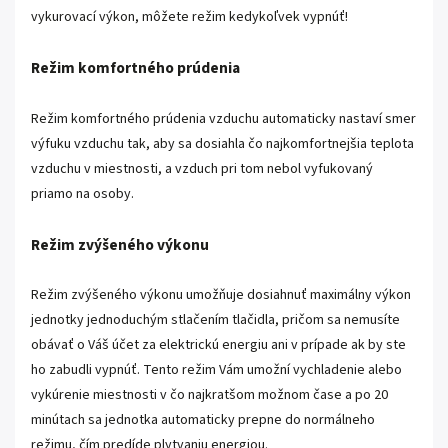
vykurovací výkon, môžete režim kedykoľvek vypnúť!
Režim komfortného prúdenia
Režim komfortného prúdenia vzduchu automaticky nastaví smer
výfuku vzduchu tak, aby sa dosiahla čo najkomfortnejšia teplota
vzduchu v miestnosti, a vzduch pri tom nebol vyfukovaný
priamo na osoby.
Režim zvýšeného výkonu
Režim zvýšeného výkonu umožňuje dosiahnuť maximálny výkon
jednotky jednoduchým stlačením tlačidla, pričom sa nemusíte
obávať o Váš účet za elektrickú energiu ani v prípade ak by ste
ho zabudli vypnúť. Tento režim Vám umožní vychladenie alebo
vykúrenie miestnosti v čo najkratšom možnom čase a po 20
minútach sa jednotka automaticky prepne do normálneho
režimu, čím predíde plytvaniu energiou.