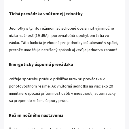
Tichá prevádzka vnútornej jednotky
Jednotky s týmto režimom sú schopné dosiahnuť výnimočne
nízku hlučnosť (19 dBA) - porovnateľnú s pohybom lístia vo
vánku. Táto funkcia je vhodná pre jednotky inštalované v spálni,
pretože umožňuje nerušený spánok aj keď je jednotka zapnutá.
Energeticky úsporná prevádzka
Znižuje spotrebu prúdu o približne 80% pri prevádzke v
pohotovostnom režime. Ak vnútorná jednotka na viac ako 20
minút nerozpozná prítomnosť osôb v miestnosti, automaticky
sa prepne do režimu úspory prúdu.
Režim nočného nastavenia