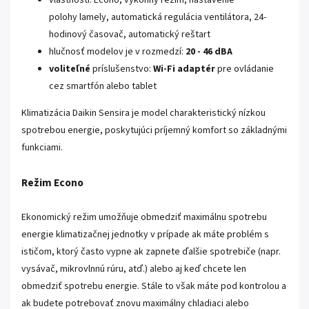
vlastnosti: Econo, výkonný režim, nastavenie
polohy lamely, automatická regulácia ventilátora, 24-
hodinový časovač, automatický reštart
hlučnosť modelov je v rozmedzí:
20 - 46 dBA
voliteľné
príslušenstvo:
Wi-Fi adaptér
pre ovládanie
cez smartfón alebo tablet
Klimatizácia Daikin Sensira je model charakteristický nízkou
spotrebou energie, poskytujúci príjemný komfort so základnými
funkciami.
Režim Econo
Ekonomický režim umožňuje obmedziť maximálnu spotrebu
energie klimatizačnej jednotky v prípade ak máte problém s
ističom, ktorý často vypne ak zapnete ďalšie spotrebiče (napr.
vysávač, mikrovlnnú rúru, atď.) alebo aj keď chcete len
obmedziť spotrebu energie. Stále to však máte pod kontrolou a
ak budete potrebovať znovu maximálny chladiaci alebo