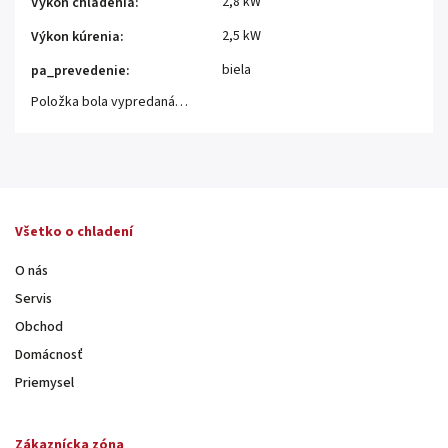
2,8 kW
Výkon chladenia
:
2,5 kW
Výkon kúrenia
:
biela
pa_prevedenie
:
Položka bola vypredaná…
Všetko o chladení
O nás
Servis
Obchod
Domácnosť
Priemysel
Zákaznícka zóna