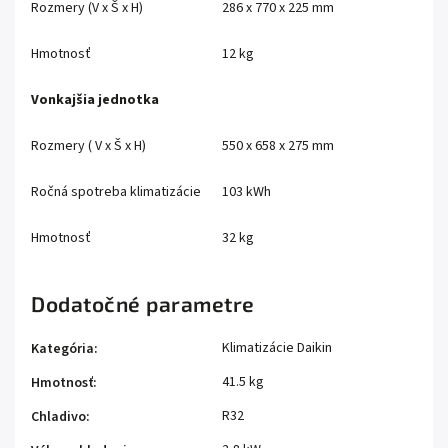
Rozmery (V x Š x H)
286 x 770 x 225 mm
Hmotnosť
12 kg
Vonkajšia jednotka
Rozmery ( V x Š x H)
550 x 658 x 275 mm
Ročná spotreba klimatizácie
103 kWh
Hmotnosť
32 kg
Dodatočné parametre
Klimatizácie Daikin
Kategória
:
41.5 kg
Hmotnosť
:
R32
Chladivo
: