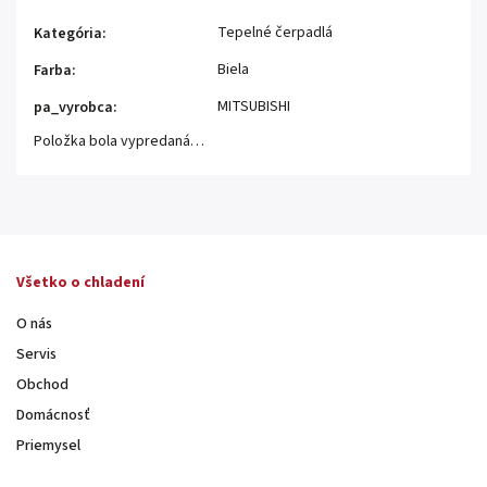
Tepelné čerpadlá
Kategória
:
Biela
Farba
:
MITSUBISHI
pa_vyrobca
:
Položka bola vypredaná…
Všetko o chladení
O nás
Servis
Obchod
Domácnosť
Priemysel