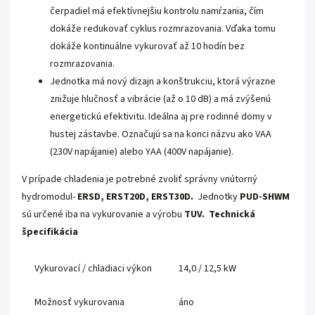
čerpadiel má efektívnejšiu kontrolu namŕzania, čím
dokáže redukovať cyklus rozmrazovania. Vďaka tomu
dokáže kontinuálne vykurovať až 10 hodín bez
rozmrazovania.
Jednotka má nový dizajn a konštrukciu, ktorá výrazne
znižuje hlučnosť a vibrácie (až o 10 dB) a má zvýšenú
energetickú efektivitu. Ideálna aj pre rodinné domy v
hustej zástavbe. Označujú sa na konci názvu ako VAA
(230V napájanie) alebo YAA (400V napájanie).
V prípade chladenia je potrebné zvoliť správny vnútorný
hydromodul-
ERSD, ERST20D, ERST30D.
Jednotky
PUD-SHWM
sú určené iba na vykurovanie a výrobu
TUV.
Technická
špecifikácia
Vykurovací / chladiaci výkon
14,0 / 12,5 kW
Možnosť vykurovania
áno