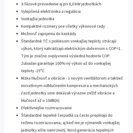
3-fázové prevedenie aj pri 8,0 kW jednotkách
Vylepšená elektronika a regulácia
Vonkajšia jednotka
Kompaktné rozmery pre všetky výkonové rady
Možnosť zapojenia do kaskády
Štandardné TČ s poklesom vonkajšej teploty strácajú
výkon, ktorý nahrádzajú elektrickým dohrevom s COP=1.
Tým je značne ovplyvnená výsledná hodnota COP.
Zubadan garantuje 100%-ný výkon až do vonkajšej
teploty -15°C.
Nízka hlučnosť a vibrácie - s novým ventilátorom a taktiež
inovatívnym odhlučnením kompresora a mechanických
častí jednotky sme dokázali výrazne znížiť vibrácie a
hlučnosť až o 10dB(A).
Efektívnejšie rozmrazovanie
Štandardné tepelné čerpadlá sa často prepínajú do
režimu rozmrazovania, aj keď nie je výmenník vonkajšej
jednotky ešte namrznutý. Nová generácia tepelných