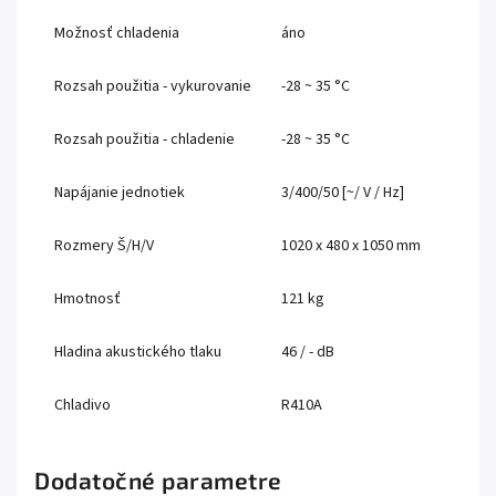
Možnosť chladenia
áno
Rozsah použitia - vykurovanie
-28 ~ 35 °C
Rozsah použitia - chladenie
-28 ~ 35 °C
Napájanie jednotiek
3/400/50 [~/ V / Hz]
Rozmery Š/H/V
1020 x 480 x 1050 mm
Hmotnosť
121 kg
Hladina akustického tlaku
46 / - dB
Chladivo
R410A
Dodatočné parametre