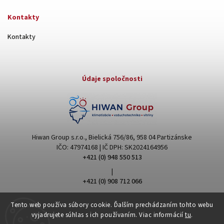
Kontakty
Kontakty
Údaje spoločnosti
Hiwan Group s.r.o., Bielická 756/86, 958 04 Partizánske
IČO: 47974168 | IČ DPH: SK2024164956
+421 (0) 948 550 513
|
+421 (0) 908 712 066
hiwangroup@hiwangroup.com
Tento web používa súbory cookie. Ďalším prechádzaním tohto webu
vyjadrujete súhlas s ich používaním. Viac informácií
tu
.