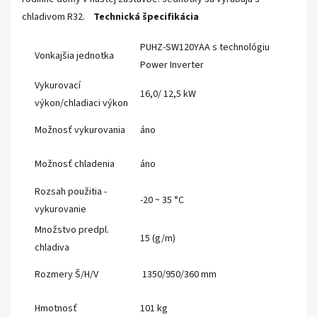
chladivom R32.
Technická špecifikácia
PUHZ-SW120YAA s technológiu
Vonkajšia jednotka
Power Inverter
Vykurovací
16,0/ 12,5 kW
výkon/chladiaci výkon
Možnosť vykurovania
áno
Možnosť chladenia
áno
Rozsah použitia -
-20 ~ 35 °C
vykurovanie
Množstvo predpl.
15 (g/m)
chladiva
Rozmery Š/H/V
1350/950/360 mm
Hmotnosť
101 kg