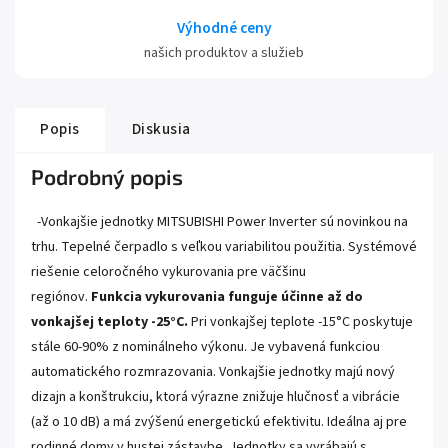
Výhodné ceny
našich produktov a služieb
Popis
Diskusia
Podrobný popis
-Vonkajšie jednotky MITSUBISHI Power Inverter sú novinkou na
trhu. Tepelné čerpadlo s veľkou variabilitou použitia. Systémové
riešenie celoročného vykurovania pre väčšinu
regiónov.
Funkcia vykurovania funguje účinne až do
vonkajšej teploty -25°C.
Pri vonkajšej teplote -15°C poskytuje
stále 60-90% z nominálneho výkonu. Je vybavená funkciou
automatického rozmrazovania. Vonkajšie jednotky majú nový
dizajn a konštrukciu, ktorá výrazne znižuje hlučnosť a vibrácie
(až o 10 dB) a má zvýšenú energetickú efektivitu. Ideálna aj pre
rodinné domy v hustej zástavbe. Jednotky sa vyrábajú s