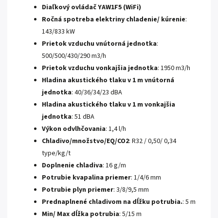
Diaľkový ovládač YAW1F5 (WiFi)
Ročná spotreba elektriny chladenie/ kúrenie
:
143/833 kW
Prietok vzduchu vnútorná jednotka
:
500/500/430/290 m3/h
Prietok vzduchu vonkajšia jednotka
: 1950 m3/h
Hladina akustického tlaku v 1 m vnútorná
jednotka
: 40/36/34/23 dBA
Hladina akustického tlaku v 1 m vonkajšia
jednotka
: 51 dBA
Výkon odvlhčovania
: 1,4 l/h
Chladivo/množstvo/EQ/CO2
: R32 / 0,50/ 0,34
type/kg/t
Doplnenie chladiva
: 16 g/m
Potrubie kvapalina priemer
: 1/4/6 mm
Potrubie plyn priemer
: 3/8/9,5 mm
Prednaplnené chladivom na dĺžku potrubia.
: 5 m
Min/ Max dĺžka potrubia
: 5/15 m