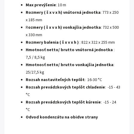
Max prevýšenie
: 10 m
Rozmery ( š x v x h) vnútorná jednotka
: 773 x 250
x 185 mm
R
ozmery ( š x v x h) vonkajšia jednotka
: 732 x 500
x 330 mm
Rozmery balenia ( š x v x h )
: 822 x 322 x 255 mm
Hmotnosť netto/ brutto vnútorná jednotka
:
7,5 / 8,5 kg
Hmotnosť netto/ brutto vonkajšia jednotka
:
25/27,5 kg
Rozsah nastaviteľných teplôt
: 16-30 °C
Rozsah prevádzkových teplôt chladenie
: -15 - 43
°C
Rozsah prevádzkových teplôt kúrenie
: -15 - 24
°C
Odvod kondenzátu na obidve strany