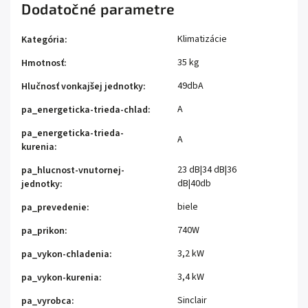
Dodatočné parametre
Klimatizácie
Kategória
:
35 kg
Hmotnosť
:
49dbA
Hlučnosť vonkajšej jednotky
:
A
pa_energeticka-trieda-chlad
:
pa_energeticka-trieda-
A
kurenia
:
23 dB|34 dB|36
pa_hlucnost-vnutornej-
dB|40db
jednotky
:
biele
pa_prevedenie
:
740W
pa_prikon
:
3,2 kW
pa_vykon-chladenia
:
3,4 kW
pa_vykon-kurenia
:
Sinclair
pa_vyrobca
: