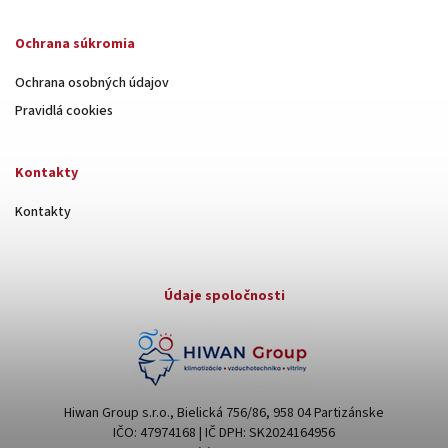
Ochrana súkromia
Ochrana osobných údajov
Pravidlá cookies
Kontakty
Kontakty
Údaje spoločnosti
Hiwan Group s.r.o., Bielická 756/86, 958 04 Partizánske
IČO: 47974168 | IČ DPH: SK2024164956