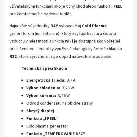
užívateľskými funkciami ako je tichý chod alebo funkcia
I FEEL
pre komfortnejšie riadenie teplôt.
Najnovšie sú jednotky
RAY
vybavené aj
Cold Plasma
generátorom (ionizátorom), ktorý zvyšuje kvalitu a čistotu
vzduchu v miestnosti. Funkcia
WiFi
je dostupná ako voliteľné
príslušenstvo. Jednotky využívajú ekologicky šetrné chladivo
R32
, ktoré výrazne znižuje dopad na životné prostredie.
Technická špecifikácia
Energetická trieda:
A / A
Výkon chladenia:
3,2 kW
Výkon kúrenia:
3,4 kW
Odvod kondenzátu na obidve strany
Skrytý displej
Funkcia „I FEEL“
Cold plasma generátor
Funkcia „TEMPEROVANIE 8 °C“