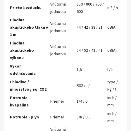
Vnútorná
850 / 800 / 700 /
Prietok vzduchu
m3 / h
jednotka
600
Hladina
Vnútorná
akustického tlaku v
44 / 42 / 38 / 31
dB(A)
jednotka
1 m
Hladina
Vnútorná
akustického
54 / 52 / 48 / 41
dB(A)
jednotka
výkonu
Výkon
-
1,8
l / h
odvlhčovania
Chladivo /
type /
-
R32 / - / -
množstvo / eq. CO2
kg / t
Potrubie -
inch /
Priemer
1/4 / 6
kvapalina
mm
inch /
Potrubie - plyn
Priemer
3/8 / 9,5
mm
Vnútorná