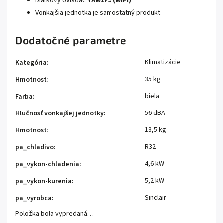
Diaľkový ovládač
YAW1F5 (WiFi)
Vonkajšia jednotka je samostatný produkt
Dodatočné parametre
Klimatizácie
Kategória
:
35 kg
Hmotnosť
:
biela
Farba
:
56 dBA
Hlučnosť vonkajšej jednotky
:
13,5 kg
Hmotnosť
:
R32
pa_chladivo
:
4,6 kW
pa_vykon-chladenia
:
5,2 kW
pa_vykon-kurenia
:
Sinclair
pa_vyrobca
:
Položka bola vypredaná…