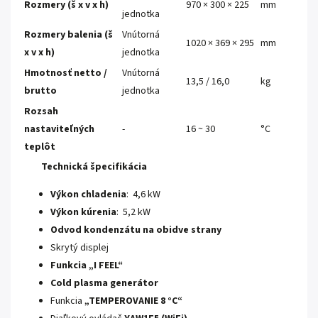
Rozmery (š x v x h)
970 × 300 × 225
mm
jednotka
Rozmery balenia (š
Vnútorná
1020 × 369 × 295
mm
x v x h)
jednotka
Hmotnosť netto /
Vnútorná
13,5 / 16,0
kg
brutto
jednotka
Rozsah
nastaviteľných
-
16 ~ 30
°C
teplôt
Technická špecifikácia
Výkon chladenia
: 4,6 kW
Výkon kúrenia
: 5,2 kW
Odvod kondenzátu na obidve strany
Skrytý displej
Funkcia „I FEEL“
Cold plasma generátor
Funkcia
„TEMPEROVANIE 8 °C“