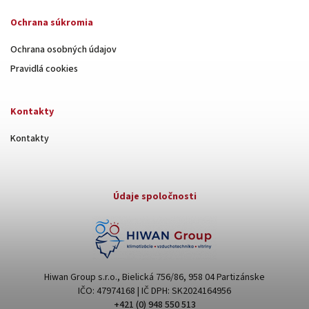
Ochrana súkromia
Ochrana osobných údajov
Pravidlá cookies
Kontakty
Kontakty
Údaje spoločnosti
Hiwan Group s.r.o., Bielická 756/86, 958 04 Partizánske
IČO: 47974168 | IČ DPH: SK2024164956
+421 (0) 948 550 513