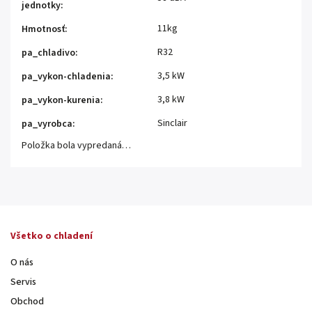
jednotky
:
11kg
Hmotnosť
:
R32
pa_chladivo
:
3,5 kW
pa_vykon-chladenia
:
3,8 kW
pa_vykon-kurenia
:
Sinclair
pa_vyrobca
:
Položka bola vypredaná…
Všetko o chladení
O nás
Servis
Obchod