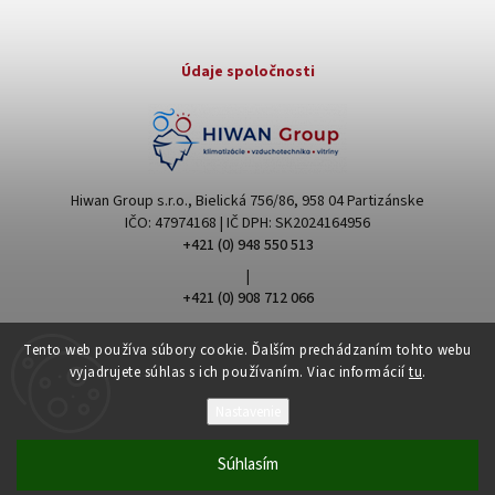
Údaje spoločnosti
Hiwan Group s.r.o., Bielická 756/86, 958 04 Partizánske
IČO: 47974168 | IČ DPH: SK2024164956
+421 (0) 948 550 513
|
+421 (0) 908 712 066
hiwangroup@hiwangroup.com
Tento web používa súbory cookie. Ďalším prechádzaním tohto webu
vyjadrujete súhlas s ich používaním. Viac informácií
tu
.
Nastavenie
Súhlasím
Copyright 2026
Hiwan Group
. Všetky práva vyhradené.