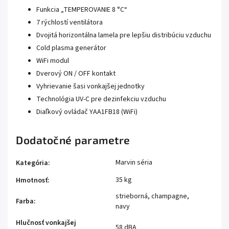
Funkcia „TEMPEROVANIE 8 °C“
7 rýchlostí ventilátora
Dvojitá horizontálna lamela pre lepšiu distribúciu vzduchu
Cold plasma generátor
WiFi modul
Dverový ON / OFF kontakt
Vyhrievanie šasi vonkajšej jednotky
Technológia UV-C pre dezinfekciu vzduchu
Diaľkový ovládač YAA1FB18 (WiFi)
Dodatočné parametre
Marvin séria
Kategória
:
35 kg
Hmotnosť
:
strieborná, champagne,
Farba
:
navy
Hlučnosť vonkajšej
58 dBA