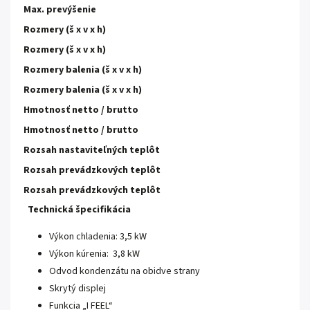
Max. prevýšenie
Rozmery (š x v x h)
Rozmery (š x v x h)
Rozmery balenia (š x v x h)
Rozmery balenia (š x v x h)
Hmotnosť netto / brutto
Hmotnosť netto / brutto
Rozsah nastaviteľných teplôt
Rozsah prevádzkových teplôt
Rozsah prevádzkových teplôt
Technická špecifikácia
Výkon chladenia: 3,5 kW
Výkon kúrenia: 3,8 kW
Odvod kondenzátu na obidve strany
Skrytý displej
Funkcia „I FEEL“