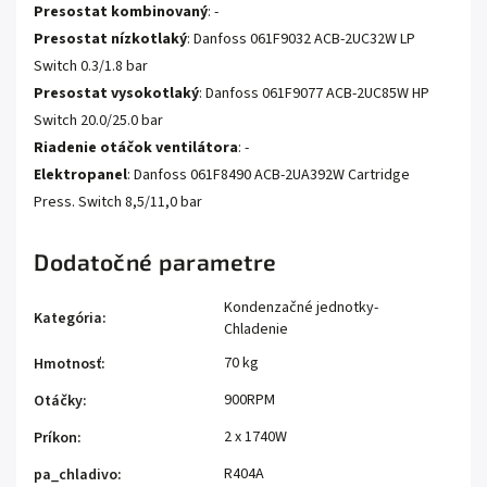
Presostat kombinovaný
: -
Presostat nízkotlaký
: Danfoss 061F9032 ACB-2UC32W LP
Switch 0.3/1.8 bar
Presostat vysokotlaký
: Danfoss 061F9077 ACB-2UC85W HP
Switch 20.0/25.0 bar
Riadenie otáčok ventilátora
: -
Elektropanel
: Danfoss 061F8490 ACB-2UA392W Cartridge
Press. Switch 8,5/11,0 bar
Dodatočné parametre
Kondenzačné jednotky-
Kategória
:
Chladenie
70 kg
Hmotnosť
:
900RPM
Otáčky
:
2 x 1740W
Príkon
:
R404A
pa_chladivo
: