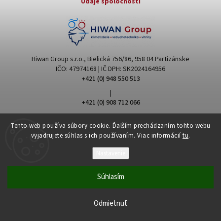
Údaje spoločnosti
Hiwan Group s.r.o., Bielická 756/86, 958 04 Partizánske
IČO: 47974168 | IČ DPH: SK2024164956
+421 (0) 948 550 513
|
+421 (0) 908 712 066
hiwangroup@hiwangroup.com
Tento web používa súbory cookie. Ďalším prechádzaním tohto webu
vyjadrujete súhlas s ich používaním. Viac informácií
tu
.
Nastavenie
Súhlasím
Copyright 2026
Hiwan Group
. Všetky práva vyhradené.
Upraviť nastavenie cookies
Odmietnuť
Vytvořil
Shoptet
| Design
Shoptak.cz