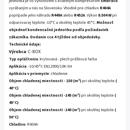
jednotka je vo vyhotovení s kvalitným kompresorom
Embraco
vyrábaným u nás na Slovensku. Vhodné pre chladivo
R404A
poprípade jeho náhradu
R449A
alebo
R452A
. Výkon
8.504 W
pri
odparovacej teplote -10°C a okolitej teplote 45°C.
Možnosť
objednať kondenzačnú jednotku podľa požiadaviek
zákazníka. Dodanie cca 4 týždne od objednávky.
Technické údaje:
Výrobca
:
C-BOX
Typ opláštenia
: krytovaná - plech prášková farba
Aplikácia
: -10/45°C EN12900/10K-SH
Aplikácia v priemysle
: chladenie
Objem chladenej miestnosti
- 150 (m³)
pri okolitej teplote
(
40°C)
Objem chladenej miestnosti -145 (m³)
pri okolitej teplote
(
45°C)
Objem chladenej miestnosti
-140 (m³)
pri okolitej teplote
(
50°C)
Chladivo
: R404A