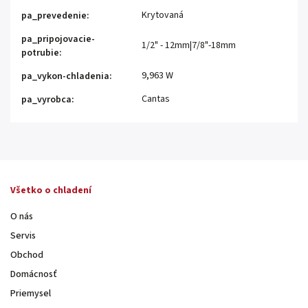
Krytovaná
pa_prevedenie
:
pa_pripojovacie-
1/2" - 12mm|7/8"-18mm
potrubie
:
9,963 W
pa_vykon-chladenia
:
Cantas
pa_vyrobca
:
Všetko o chladení
O nás
Servis
Obchod
Domácnosť
Priemysel