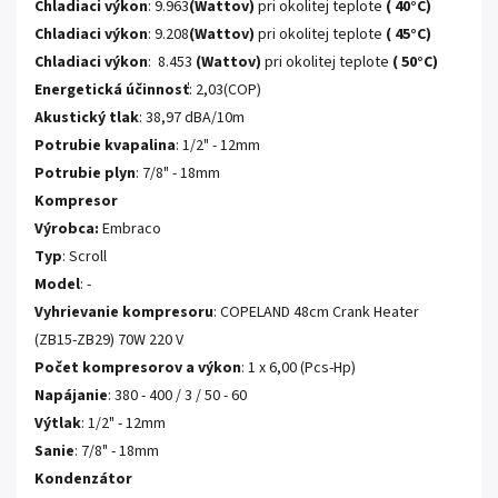
Chladiaci výkon
: 9.963
(Wattov)
pri okolitej teplote
( 40°C)
Chladiaci výkon
: 9.208
(Wattov)
pri okolitej teplote
( 45°C)
Chladiaci výkon
: 8.453
(Wattov)
pri okolitej teplote
( 50°C)
Energetická účinnosť
: 2,03(COP)
Akustický tlak
: 38,97 dBA/10m
Potrubie kvapalina
: 1/2" - 12mm
Potrubie plyn
: 7/8" - 18mm
Kompresor
Výrobca:
Embraco
Typ
: Scroll
Model
: -
Vyhrievanie kompresoru
: COPELAND 48cm Crank Heater
(ZB15-ZB29) 70W 220 V
Počet kompresorov a výkon
: 1 x 6,00 (Pcs-Hp)
Napájanie
: 380 - 400 / 3 / 50 - 60
Výtlak
: 1/2" - 12mm
Sanie
: 7/8" - 18mm
Kondenzátor