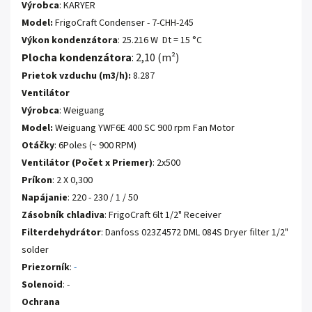
Výrobca
: KARYER
Model:
FrigoCraft Condenser - 7-CHH-245
Výkon kondenzátora
: 25.216 W Dt = 15 °C
Plocha kondenzátora
: 2,10 (m²)
Prietok vzduchu (m3/h):
8.287
Ventilátor
Výrobca
: Weiguang
Model:
Weiguang YWF6E 400 SC 900 rpm Fan Motor
Otáčky
: 6Poles (~ 900 RPM)
Ventilátor (Počet x Priemer)
: 2x500
Príkon
: 2 X 0,300
Napájanie
: 220 - 230 / 1 / 50
Zásobník chladiva
: FrigoCraft 6lt 1/2" Receiver
Filterdehydrátor
: Danfoss 023Z4572 DML 084S Dryer filter 1/2"
solder
Priezorník
:
-
Solenoid
: -
Ochrana