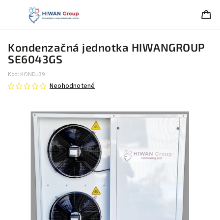
Kondenzačná jednotka HIWANGROUP
SE6043GS
Kód:
KONDJ39
Neohodnotené