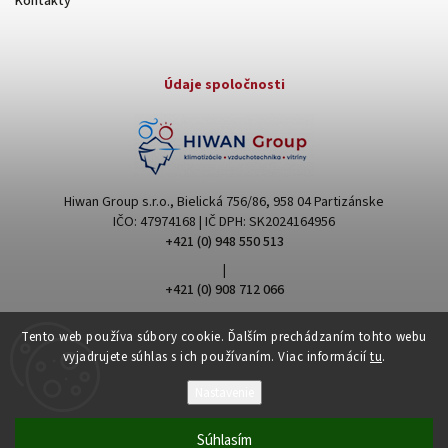
Kontakty
Údaje spoločnosti
Hiwan Group s.r.o., Bielická 756/86, 958 04 Partizánske
IČO: 47974168 | IČ DPH: SK2024164956
+421 (0) 948 550 513
|
+421 (0) 908 712 066
hiwangroup@hiwangroup.com
Tento web používa súbory cookie. Ďalším prechádzaním tohto webu
vyjadrujete súhlas s ich používaním. Viac informácií
tu
.
Nastavenie
Súhlasím