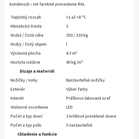
kondenzát • iné farebné prevedenie RAL
Teplotný rozsah
+2 až +8 °C
Klimatická trieda
3
Hrubá / čistá váha
350 / 320 kg
Hrubý / čistý objem
l
Výstavná plocha
4.3 m²
Hustota izolácie
40 kg/m³
Dizajn a materiál
Nožičky / nohy
Nastaviteľné nožičky
Exteriér
Výber farby
Interiér
Práškovo lakovaná oceľ
Vnútorné osvetlenie
LED
Počet a typ dverí
3 krídlové presklené dvere
Počet a typ políc
5 nastaviteľné
Chladenie a funkcie