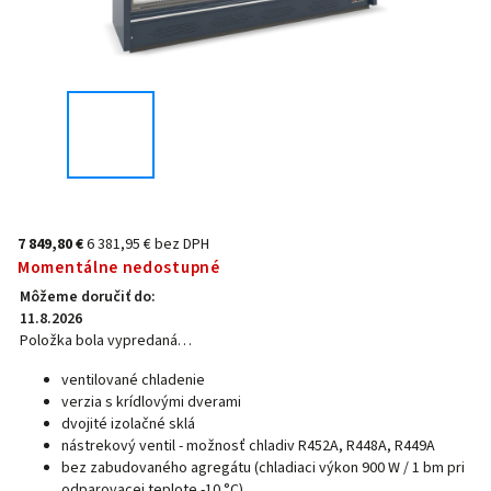
7 849,80 €
6 381,95 € bez DPH
Momentálne nedostupné
Môžeme doručiť do:
11.8.2026
Položka bola vypredaná…
ventilované chladenie
verzia s krídlovými dverami
dvojité izolačné sklá
nástrekový ventil - možnosť chladiv R452A, R448A, R449A
bez zabudovaného agregátu (chladiaci výkon 900 W / 1 bm pri
odparovacej teplote -10 °C)