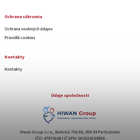
Ochrana súkromia
Ochrana osobných údajov
Pravidlá cookies
Kontakty
Kontakty
Údaje spoločnosti
Hiwan Group s.r.o., Bielická 756/86, 958 04 Partizánske
IČO: 47974168 | IČ DPH: SK2024164956