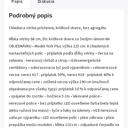
Popis
Diskusia
Podrobný popis
Chladiaca vitrína prístenná, krídlové dvere, bez agregátu
Hĺbka vitríny 68 cm, DU: krídlové dvere so šedým rámom NA
OBJEDNÁVKU • Model York Plus výška 225 cm: 6 chladených
nastaviteľných políc – príplatok podľa dĺžky vitríny • Verzia na
zeleninu - nerezový chrbát a strop • nízkoenergetické
ventilátory • odmrazovacia tyč pod výparníkom • celonerezová
verzia: nerez H17 - príplatok 30%, nerez H18 - príplatok 40% k
odporúčanej cene • znížená verzia výška 190 cm (možnosť
objednania pre všetky typy): príplatok 10 % k odporúčanej cene
• spájanie do zostáv – bočnice 5 cm • lakované police •
nerezové police • bez príplatku: LED osvetlenie farba biela teplá
alebo ružová (na mäso) • tyče a háky na údeniny • H18 nerezová
vaňa pri výparníku • LED osvetlenie políc • plexi zábrana • plexi
prepážka medzi modulmi • hĺbka 110 cm • odpadové čerpadlo na