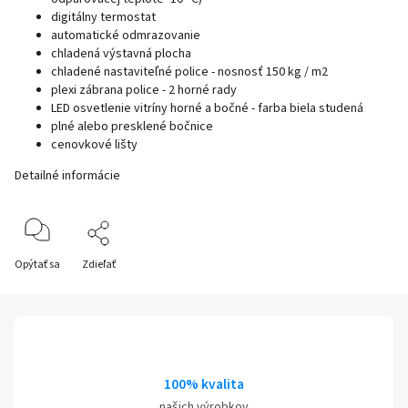
digitálny termostat
automatické odmrazovanie
chladená výstavná plocha
chladené nastaviteľné police - nosnosť 150 kg / m2
plexi zábrana police - 2 horné rady
LED osvetlenie vitríny horné a bočné - farba biela studená
plné alebo presklené bočnice
cenovkové lišty
Detailné informácie
Opýtať sa
Zdieľať
100% kvalita
našich výrobkov