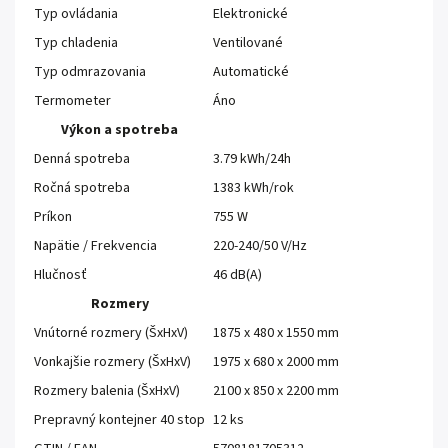
Typ ovládania
Elektronické
Typ chladenia
Ventilované
Typ odmrazovania
Automatické
Termometer
Áno
Výkon a spotreba
Denná spotreba
3.79 kWh/24h
Ročná spotreba
1383 kWh/rok
Príkon
755 W
Napätie / Frekvencia
220-240/50 V/Hz
Hlučnosť
46 dB(A)
Rozmery
Vnútorné rozmery (ŠxHxV)
1875 x 480 x 1550 mm
Vonkajšie rozmery (ŠxHxV)
1975 x 680 x 2000 mm
Rozmery balenia (ŠxHxV)
2100 x 850 x 2200 mm
Prepravný kontejner 40 stop
12 ks