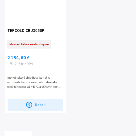
TEFCOLD CRU3050P
Momentálne nedostupné
2 154,60 €
1 751,71 € bez DPH
monobloková chladiaca jednotka
automatické odparovanie kondenzátu
okolitá teplota až +43 °C a 65 % vlhkosť
vzduchu digitálny termostat a zobrazenie
teploty povrchová úprava...
Detail