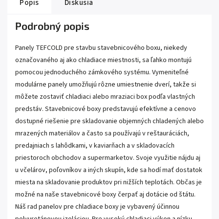
Popis
Diskusia
Podrobný popis
Panely TEFCOLD pre stavbu stavebnicového boxu, niekedy
označovaného aj ako chladiace miestnosti, sa ľahko montujú
pomocou jednoduchého zámkového systému. Vymeniteľné
modulárne panely umožňujú rôzne umiestnenie dverí, takže si
môžete zostaviť chladiaci alebo mraziaci box podľa vlastných
predstáv. Stavebnicové boxy predstavujú efektívne a cenovo
dostupné riešenie pre skladovanie objemných chladených alebo
mrazených materiálov a často sa používajú v reštauráciách,
predajniach s lahôdkami, v kaviarňach a v skladovacích
priestoroch obchodov a supermarketov. Svoje využitie nájdu aj
u včelárov, poľovníkov a iných skupín, kde sa hodí mať dostatok
miesta na skladovanie produktov pri nižších teplotách. Občas je
možné na naše stavebnicové boxy čerpať aj dotácie od štátu.
Náš rad panelov pre chladiace boxy je vybavený účinnou