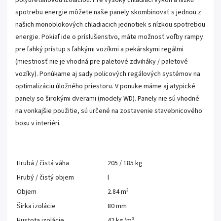
polyuretánovou izoláciou. Pre vysoký chladiaci výkon a nízku
spotrebu energie môžete naše panely skombinovať s jednou z
našich monoblokových chladiacich jednotiek s nízkou spotrebou
energie. Pokiaľ ide o príslušenstvo, máte možnosť voľby rampy
pre ľahký prístup s ľahkými vozíkmi a pekárskymi regálmi
(miestnosť nie je vhodná pre paletové zdviháky / paletové
vozíky). Ponúkame aj sady policových regálových systémov na
optimalizáciu úložného priestoru. V ponuke máme aj atypické
panely so širokými dverami (modely WD). Panely nie sú vhodné
na vonkajšie použitie, sú určené na zostavenie stavebnicového
boxu v interiéri.
Hrubá / čistá váha
205 / 185 kg
Hrubý / čistý objem
l
Objem
2.84 m³
Šírka izolácie
80 mm
Hustota izolácie
42 kg/m³