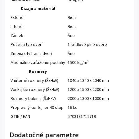
Dizajn a materiál
Exteriér
Biela
Interiér
Biela
Zámek
Áno
Počet a typ dverí
1 krídlové plné dvere
Zmena otvárania dverí
Áno
Maximálne zaťaženie podlahy
1500 kg/m²
Rozmery
Vnútorné rozmery (ŠxHxV)
1040 x 1340 x 2040 mm
Vonkajšie rozmery (ŠxHxV)
1200 x 1500 x 2200 mm
Rozmery balenia (ŠxHxV)
2000 x 1300 x 1000 mm
Prepravný kontejner 40 stop
16 ks
GTIN / EAN
5708181711719
Dodatočné parametre