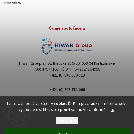
Kontakty
Údaje spoločnosti
Hiwan Group s.r.o., Bielická 756/86, 958 04 Partizánske
IČO: 47974168 | IČ DPH: SK2024164956
+421 (0) 948 550 513
|
+421 (0) 908 712 066
hiwangroup@hiwangroup.com
Tento web používa súbory cookie. Ďalším prechádzaním tohto webu
vyjadrujete súhlas s ich používaním. Viac informácií
tu
.
Nastavenie