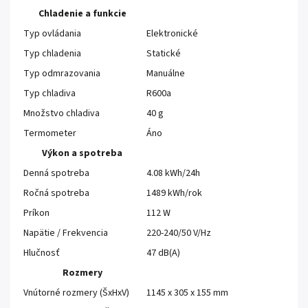
Chladenie a funkcie
Typ ovládania
Elektronické
Typ chladenia
Statické
Typ odmrazovania
Manuálne
Typ chladiva
R600a
Množstvo chladiva
40 g
Termometer
Áno
Výkon a spotreba
Denná spotreba
4.08 kWh/24h
Ročná spotreba
1489 kWh/rok
Príkon
112 W
Napätie / Frekvencia
220-240/50 V/Hz
Hlučnosť
47 dB(A)
Rozmery
Vnútorné rozmery (ŠxHxV)
1145 x 305 x 155 mm