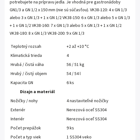
potrebujete na prípravu jedla. Je vhodná pre gastronádoby
GN1/3 a GN 1/2 x 150 mm (nie sú súčasťou). VK38-120: 4 x GN 1/3
alebo 3 x GN 1/3 + 1 x GN 1/2 VK38-150: 6 x GN 1/3 alebo 5 x GN 1/3
+ 1 x GN 1/2 VK38-160: 7 x GN 1/3 alebo 5 x GN 1/3 + 1 x GN 1/2
VK38-180: 8 x GN 1/3 VK38-200: 9 x GN 1/3
Teplotný rozsah
+2 až +10 °C
Klimatická trieda
4
Hrubá / čistá váha
56 / 51 kg
Hrubý / čistý objem
54 / 54 l
Kapacita GN
6 ks
Dizajn a materiál
Nožičky / nohy
4 nastaviteľné nožičky
Exteriér
Nerezová oceľ SS304
Interiér
Nerezová oceľ SS304
Počet prepážok
9 ks
Počet a typ viek
1 SS304 veko