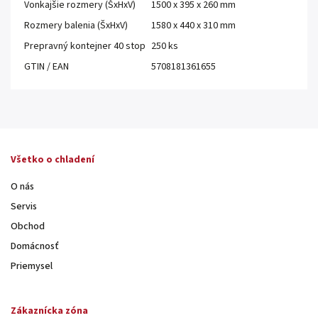
Vonkajšie rozmery (ŠxHxV)
1500 x 395 x 260 mm
Rozmery balenia (ŠxHxV)
1580 x 440 x 310 mm
Prepravný kontejner 40 stop
250 ks
GTIN / EAN
5708181361655
Všetko o chladení
O nás
Servis
Obchod
Domácnosť
Priemysel
Zákaznícka zóna