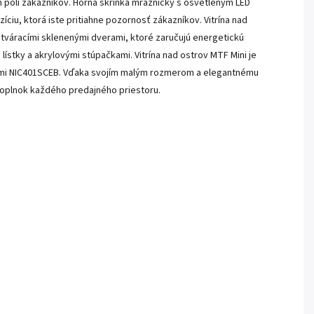
 poli zákazníkov. Horná skrinka mrazničky s osvetleným LED
ciu, ktorá iste pritiahne pozornosť zákazníkov. Vitrína nad
tváracími sklenenými dverami, ktoré zaručujú energetickú
a lístky a akrylovými stúpačkami. Vitrína nad ostrov MTF Mini je
erami NIC401SCEB. Vďaka svojím malým rozmerom a elegantnému
 doplnok každého predajného priestoru.