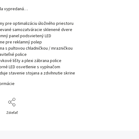
ola vypredaná…
lny pre optimalizáciu úložného priestoru
ievané samozatváracie sklenené dvere
amný panel podsvietený LED
lne pre reklamný polep
lna s pultovou chladničkou / mrazničkou
aviteľné police
vkové lišty a plexi zábrana police
orné LED osvetlenie s vypínačom
duje stavenie stojana a zdvihnutie skrine
formácie
Zdieľať