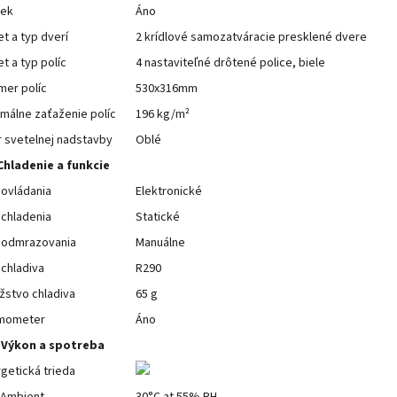
ek
Áno
t a typ dverí
2 krídlové samozatváracie presklené dvere
t a typ políc
4 nastaviteľné drôtené police, biele
mer políc
530x316mm
málne zaťaženie políc
196 kg/m²
 svetelnej nadstavby
Oblé
Chladenie a funkcie
ovládania
Elektronické
chladenia
Statické
 odmrazovania
Manuálne
chladiva
R290
žstvo chladiva
65 g
mometer
Áno
Výkon a spotreba
getická trieda