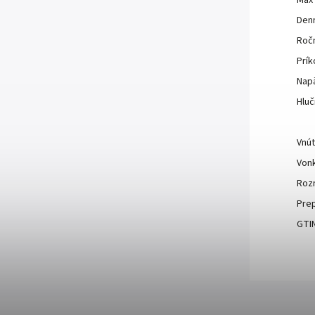
Max
Den
Roč
Prík
Napä
Hlu
Vnút
Vonk
Rozm
Prep
GTIN