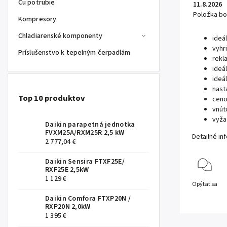
Cu potrubie
11.8.2026
Položka b
Kompresory
Chladiarenské komponenty
ideá
vyhr
Príslušenstvo k tepelným čerpadlám
rekl
ideá
ideá
nast
Top 10 produktov
ceno
vnút
vyža
Daikin parapetná jednotka
FVXM25A/RXM25R 2,5 kW
Detailné in
2 777,04 €
Daikin Sensira FTXF25E/
RXF25E 2,5kW
1 129 €
Opýtať sa
Daikin Comfora FTXP20N /
RXP20N 2,0kW
1 395 €