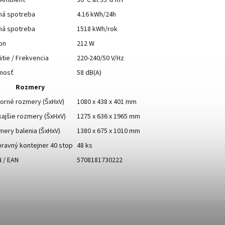
 Ambient
30°C at 55% RH
ná spotreba
4.16 kWh/24h
ná spotreba
1518 kWh/rok
on
212 W
tie / Frekvencia
220-240/50 V/Hz
čnosť
58 dB(A)
Rozmery
orné rozmery (ŠxHxV)
1080 x 438 x 401 mm
ajšie rozmery (ŠxHxV)
1275 x 636 x 1965 mm
ery balenia (ŠxHxV)
1380 x 675 x 1010 mm
ravný kontejner 40 stop
48 ks
 / EAN
5708181730222