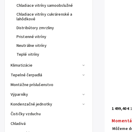
Chladiace vitríny samoobslužné
Chladiace vitríny cukrárenské a
lahôdkové
Distribútory zmrzliny
Pristenné vitríny
Neutrálne vitríny
Teplé vitríny
Klimatizácie
Tepelné čerpadlá
Montážne príslušenstvo
Výparníky
Kondenzačné jednotky
1 499,40 €
Čističky vzduchu
Momentá
Chladivá
Môžeme do