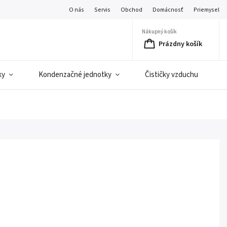
O nás
Servis
Obchod
Domácnosť
Priemysel
Nákupný košík
Prázdny košík
ky
Kondenzačné jednotky
Čističky vzduchu
C