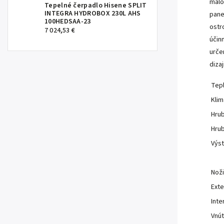
malo
Tepelné čerpadlo Hisene SPLIT
INTEGRA HYDROBOX 230L AHS
pane
100HEDSAA-23
ostr
7 024,53 €
účinn
urče
diza
Tep
Klim
Hrub
Hrub
Výst
Noži
Exte
Inte
Vnút