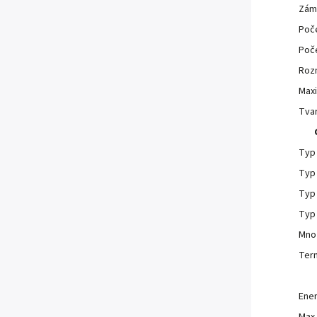
Zám
Poče
Poče
Roz
Maxi
Tvar
Typ 
Typ 
Typ
Typ 
Mno
Ter
Ener