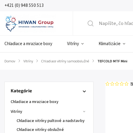
+421 (0) 948 550 513
Chladiace a mraziace boxy
Vitríny
Klimatizácie
Domov
/
Vitríny
/
Chladiace vitríny samoobslužné
/
TEFCOLD MTF Mini
N
Kategórie
Chladiace a mraziace boxy
Vitríny
Chladiace vitríny pultové a nadstavby
Chladiace vitríny obslužné