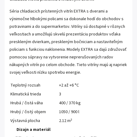
Séria chladiacich prístenných vitrín EXTRA s dverami a
výnimočne hlbokými policami sa dokonale hodí do obchodov s
potravinami a do supermarketov. Vitríny sú dostupné v rôznych
veľkostiach a umožňujú skvelú prezentáciu produktov vďaka
preskleným dvierkam, preskleným bočniciam a nastaviteľným
policiam s funkciou naklonenia. Modely EXTRA sa dajú združovať
pomocou súpravy na vytvorenie neprerušovaných radov
nákupných vitrín po celom obchode. Tieto vitríny majú aj napriek
svojej veľkosti nízku spotrebu energie.
Teplotný rozsah
+2 až +6 °C
Klimatická trieda
3
Hrubá / čistá váha
400 / 370 kg
Hrubý / čistý objem
1050 / 900 l
Výstavná plocha
2.12 m²
Dizajn a materiál