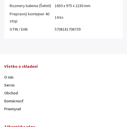
Rozmery balenia (ŠxHxV)
1650 x 975 x 2230 mm
Prepravný kontejner 40
14 ks
stop
GTIN / EAN
5708181706739
Všetko o chladení
O nás
Servis
Obchod
Domácnosť
Priemysel
Zákaznícka zóna