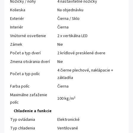
Nožičky / nohy
4 nastaviteľné nožičky
Kolieska
Na objednávku
Exteriér
Čierna / Sklo
Interiér
Čierna
Vnútorné osvetlenie
2 x vertikálna LED
Zámek
Nie
Počet a typ dverí
2 krídlové presklené dvere
Zmena otvárania dverí
Nie
4 čierne plechové, naklápacie +
Počet a typ políc
základňa
Farba políc
Čierna
Maximálne zaťaženie
100 kg/m²
políc
Chladenie a funkcie
Typ ovládania
Elektronické
Typ chladenia
Ventilované