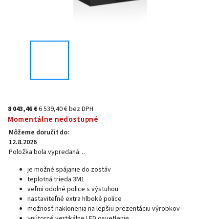
8 043,46 €
6 539,40 € bez DPH
Momentálne nedostupné
Môžeme doručiť do:
12.8.2026
Položka bola vypredaná…
je možné spájanie do zostáv
teplotná trieda 3M1
veľmi odolné police s výstuhou
nastaviteľné extra hlboké police
možnosť naklonenia na lepšiu prezentáciu výrobkov
vnútorné vertikálne LED osvetlenie