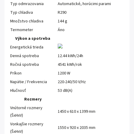
Typ odmrazovania
Automatické, horúcimi parami
Typ chladiva
R290
Množstvo chladiva
144 g
Termometer
Áno
Výkon a spotreba
Energetická trieda
Denná spotreba
12.44 kWh/24h
Ročná spotreba
4541 kWh/rok
Príkon
1200 W
Napätie / Frekvencia
220-240/50 V/Hz
Hlučnosť
53 dB(A)
Rozmery
Vnútorné rozmery
1450 x 610 x 1399 mm
(ŠxHxV)
Vonkajšie rozmery
1550 x 920 x 2035 mm
(ŠxHxV)