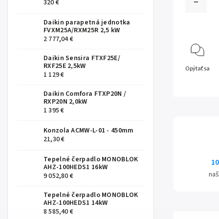
320 €
Daikin parapetná jednotka
FVXM25A/RXM25R 2,5 kW
2 777,04 €
Daikin Sensira FTXF25E/
RXF25E 2,5kW
Opýtať sa
1 129 €
Daikin Comfora FTXP20N /
RXP20N 2,0kW
1 395 €
Konzola ACMW-L-01 - 450mm
21,30 €
Tepelné čerpadlo MONOBLOK
10
AHZ-100HEDS1 16kW
naš
9 052,80 €
Tepelné čerpadlo MONOBLOK
AHZ-100HEDS1 14kW
8 585,40 €