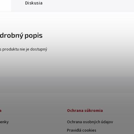
Diskusia
drobný popis
s produktu nie je dostupný
a
Ochrana súkromia
enky
Ochrana osobných údajov
Pravidlá cookies