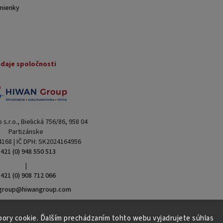
mienky
daje spoločnosti
s.r.o., Bielická 756/86, 958 04
Partizánske
4168 | IČ DPH: SK2024164956
421 (0) 948 550 513
|
421 (0) 908 712 066
group@hiwangroup.com
ory cookie. Ďalším prechádzaním tohto webu vyjadrujete súhlas