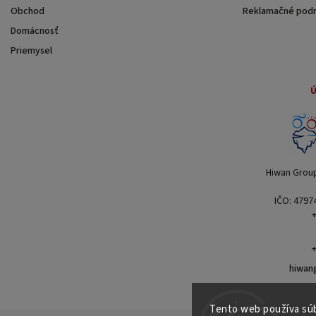
Obchod
Reklamačné pod
Domácnosť
Priemysel
Ú
Hiwan Group 
IČO: 4797
+
+
hiwan
Tento web používa súb