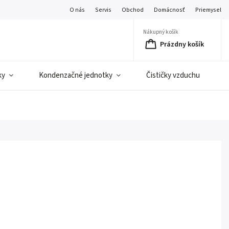
O nás
Servis
Obchod
Domácnosť
Priemysel
Nákupný košík
Prázdny košík
ky
Kondenzačné jednotky
Čističky vzduchu
C