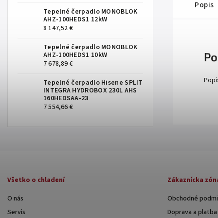
Popis
Tepelné čerpadlo MONOBLOK
AHZ-100HEDS1 12kW
8 147,52 €
Tepelné čerpadlo MONOBLOK
Po
AHZ-100HEDS1 10kW
7 678,89 €
Popi
Tepelné čerpadlo Hisene SPLIT
INTEGRA HYDROBOX 230L AHS
160HEDSAA-23
7 554,66 €
Všetko o chladení
Zákaznícka zón
O nás
Obchodné podmi
Servis
Doprava a platba