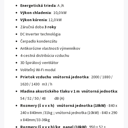
Energetická trieda
: A /A
Výkon chladenia
: 10,0 kW
Výkon kúrenia
: 12,0 kW
Záručná doba
3 roky
DC Inverter technológia
Čerpadlo kondenzátu
Antikorózne vlastnosti výmenníkov
4-cestná distribúcia vzduchu
3D špirálový ventilátor
Voliteľný Wi-Fi modul
Prietok vzduchu vnútorná jednotka
: 2000 / 1880 /
1620 / 1430 m3 / h
Hladina akustického tlaku v 1 m vnútorná jednotka
:
54 / 52 / 50 / 48 dB (A)
Rozmery (š x v x h) vnútorná jednotka (10kW)
- 840 x
240 x 840mm /31kg ; vnútorná jednotka (10kW) - 840 x 290
x 840mm/33-36kg
Rozmery (š x v x h)/kg panel (10kW)
: 950 × 52 ×