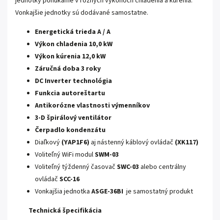
jednotky ponúkame v rôznych výkonoch chladenia a kúrenia.
Vonkajšie jednotky sú dodávané samostatne.
Energetická trieda A / A
Výkon chladenia 10,0 kW
Výkon kúrenia 12,0 kW
Záručná doba 3 roky
DC Inverter technológia
Funkcia autoreštartu
Antikorózne vlastnosti výmenníkov
3-D špirálový ventilátor
Čerpadlo kondenzátu
Diaľkový
(YAP1F6)
aj nástenný káblový ovládač
(XK117)
Voliteľný WiFi modul
SWM-03
Voliteľný týždenný časovač
SWC-03
alebo centrálny
ovládač
SCC-16
Vonkajšia jednotka
ASGE-36BI
je samostatný produkt
Technická špecifikácia