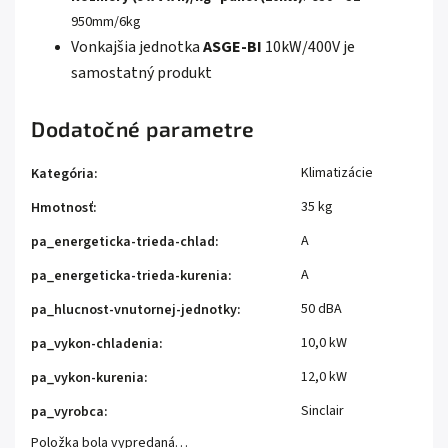
950mm/6kg
Vonkajšia jednotka
ASGE-BI
10kW/400V je
samostatný produkt
Dodatočné parametre
Klimatizácie
Kategória
:
35 kg
Hmotnosť
:
A
pa_energeticka-trieda-chlad
:
A
pa_energeticka-trieda-kurenia
:
50 dBA
pa_hlucnost-vnutornej-jednotky
:
10,0 kW
pa_vykon-chladenia
:
12,0 kW
pa_vykon-kurenia
:
Sinclair
pa_vyrobca
:
Položka bola vypredaná…