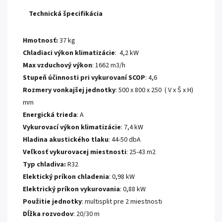
Technická špecifikácia
Hmotnosť:
37 kg
Chladiaci výkon klimatizácie
: 4,2 kW
Max vzduchový výkon
: 1662 m3/h
Stupeň účinnosti pri vykurovaní SCOP
: 4,6
Rozmery vonkajšej jednotky
: 500 x 800 x 250 ( V x Š x H)
mm
Energická trieda
: A
Vykurovací výkon klimatizácie
: 7,4 kW
Hladina akustického tlaku
: 44-50 dbA
Veľkosť vykurovacej miestnosti
: 25-43 m2
Typ chladiva:
R32
Elektický príkon chladenia
: 0,98 kW
Elektrický príkon vykurovania
: 0,88 kW
Použitie jednotky
: multisplit pre 2 miestnosti
Dĺžka rozvodov
: 20/30 m