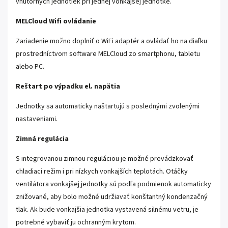
vnútorných jednotiek pri jednej vonkajšej jednotke.
MELCloud Wifi ovládanie
Zariadenie možno doplniť o WiFi adaptér a ovládať ho na diaľku
prostredníctvom software MELCloud zo smartphonu, tabletu
alebo PC.
Reštart po výpadku el. napätia
Jednotky sa automaticky naštartujú s poslednými zvolenými
nastaveniami.
Zimná regulácia
S integrovanou zimnou reguláciou je možné prevádzkovať
chladiaci režim i pri nízkych vonkajších teplotách. Otáčky
ventilátora vonkajšej jednotky sú podľa podmienok automaticky
znižované, aby bolo možné udržiavať konštantný kondenzačný
tlak. Ak bude vonkajšia jednotka vystavená silnému vetru, je
potrebné vybaviť ju ochranným krytom.