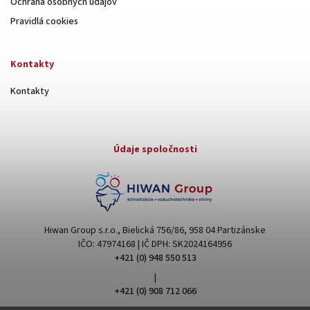
Ochrana osobných údajov
Pravidlá cookies
Kontakty
Kontakty
Údaje spoločnosti
Hiwan Group s.r.o., Bielická 756/86, 958 04 Partizánske
IČO: 47974168 | IČ DPH: SK2024164956
+421 (0) 948 550 513
|
+421 (0) 908 712 066