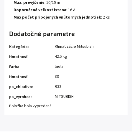
Max. prevýšenie
: 10/15 m
Doporučená veľkosť istena
: 16 A
Max počet pripojených vnútorných jednotiek
: 2 ks
Dodatočné parametre
Klimatizácie Mitsubishi
Kategória
:
42.5 kg
Hmotnosť
:
biela
Farba
:
30
Hmotnosť
:
R32
pa_chladivo
:
MITSUBISHI
pa_vyrobca
:
Položka bola vypredaná…