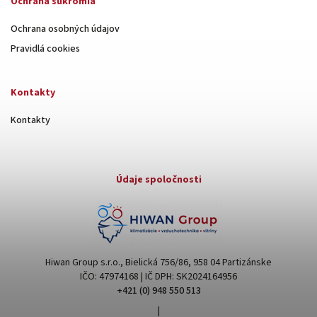
Ochrana súkromia
Ochrana osobných údajov
Pravidlá cookies
Kontakty
Kontakty
Údaje spoločnosti
Hiwan Group s.r.o., Bielická 756/86, 958 04 Partizánske
IČO: 47974168 | IČ DPH: SK2024164956
+421 (0) 948 550 513
|