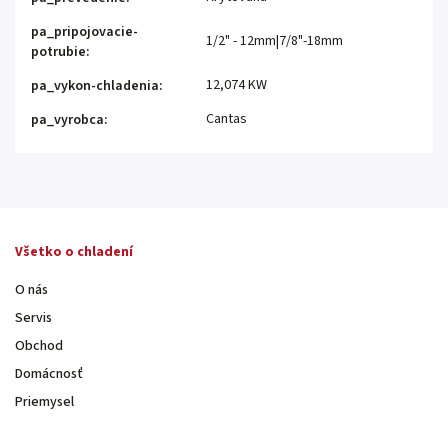
pa_pripojovacie-
1/2" - 12mm|7/8"-18mm
potrubie
:
12,074 KW
pa_vykon-chladenia
:
Cantas
pa_vyrobca
:
Všetko o chladení
O nás
Servis
Obchod
Domácnosť
Priemysel