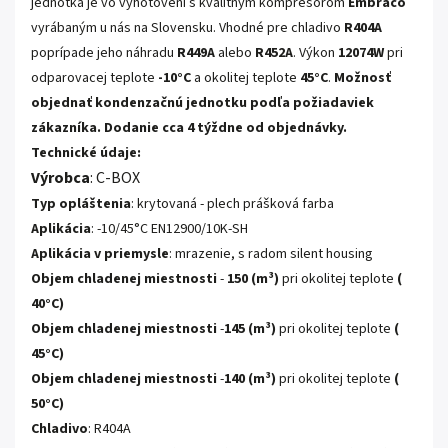
jednotka je vo vyhotovení s kvalitným kompresorom
Embraco
vyrábaným u nás na Slovensku. Vhodné pre chladivo
R404A
poprípade jeho náhradu
R449A
alebo
R452A
. Výkon
12074W
pri
odparovacej teplote
-10°C
a okolitej teplote
45°C
.
Možnosť
objednať kondenzačnú jednotku podľa požiadaviek
zákazníka. Dodanie cca 4 týždne od objednávky.
Technické údaje:
Výrobca
:
C-BOX
Typ opláštenia
: krytovaná - plech prášková farba
Aplikácia
: -10/45°C EN12900/10K-SH
Aplikácia v priemysle
: mrazenie, s radom silent housing
Objem chladenej miestnosti
-
150 (m³)
pri okolitej teplote
(
40°C)
Objem chladenej miestnosti
-
145 (m³)
pri okolitej teplote
(
45°C)
Objem chladenej miestnosti
-
140 (m³)
pri okolitej teplote
(
50°C)
Chladivo
: R404A