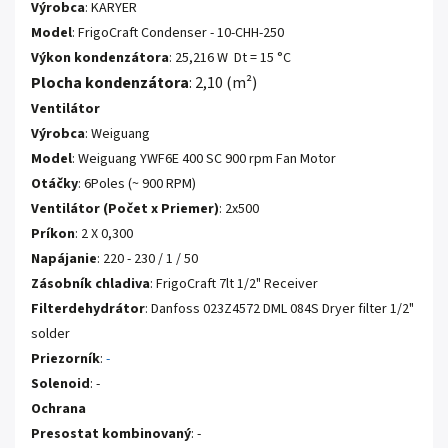
Výrobca
: KARYER
Model
: FrigoCraft Condenser - 10-CHH-250
Výkon kondenzátora
: 25,216 W Dt = 15 °C
Plocha kondenzátora
: 2,10 (m²)
Ventilátor
Výrobca
: Weiguang
Model
: Weiguang YWF6E 400 SC 900 rpm Fan Motor
Otáčky
: 6Poles (~ 900 RPM)
Ventilátor (Počet x Priemer)
: 2x500
Príkon
: 2 X 0,300
Napájanie
: 220 - 230 / 1 / 50
Zásobník chladiva
: FrigoCraft 7lt 1/2" Receiver
Filterdehydrátor
: Danfoss 023Z4572 DML 084S Dryer filter 1/2"
solder
Priezorník
:
-
Solenoid
: -
Ochrana
Presostat kombinovaný
: -