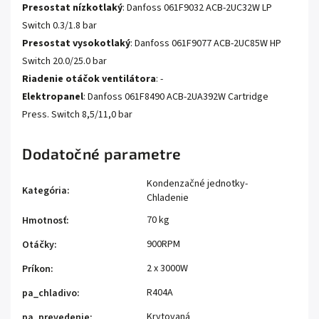
Presostat nízkotlaký
: Danfoss 061F9032 ACB-2UC32W LP
Switch 0.3/1.8 bar
Presostat vysokotlaký
: Danfoss 061F9077 ACB-2UC85W HP
Switch 20.0/25.0 bar
Riadenie otáčok ventilátora
: -
Elektropanel
: Danfoss 061F8490 ACB-2UA392W Cartridge
Press. Switch 8,5/11,0 bar
Dodatočné parametre
Kondenzačné jednotky-
Kategória
:
Chladenie
70 kg
Hmotnosť
:
900RPM
Otáčky
:
2 x 3000W
Príkon
:
R404A
pa_chladivo
:
Krytovaná
pa_prevedenie
: