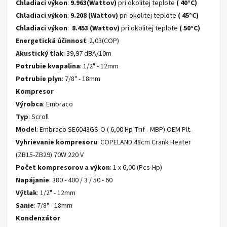
Chladiaci výkon
:
9.963(Wattov)
pri okolitej teplote
( 40°C)
Chladiaci výkon
:
9.208 (Wattov)
pri okolitej teplote
( 45°C)
Chladiaci výkon
:
8.453 (Wattov)
pri okolitej teplote
( 50°C)
Energetická účinnosť
: 2,03(COP)
Akustický tlak
: 39,97 dBA/10m
Potrubie kvapalina
: 1/2" - 12mm
Potrubie plyn
: 7/8" - 18mm
Kompresor
Výrobca
: Embraco
Typ
: Scroll
Model
: Embraco SE6043GS-O ( 6,00 Hp Trif - MBP) OEM Plt.
Vyhrievanie kompresoru
: COPELAND 48cm Crank Heater
(ZB15-ZB29) 70W 220 V
Počet kompresorov a výkon
: 1 x 6,00 (Pcs-Hp)
Napájanie
: 380 - 400 / 3 / 50 - 60
Výtlak
: 1/2" - 12mm
Sanie
: 7/8" - 18mm
Kondenzátor