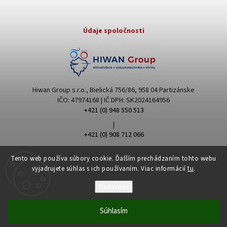
Údaje spoločnosti
Hiwan Group s.r.o., Bielická 756/86, 958 04 Partizánske
IČO: 47974168 | IČ DPH: SK2024164956
+421 (0) 948 550 513
|
+421 (0) 908 712 066
hiwangroup@hiwangroup.com
Tento web používa súbory cookie. Ďalším prechádzaním tohto webu
vyjadrujete súhlas s ich používaním. Viac informácií
tu
.
Nastavenie
Súhlasím
Copyright 2026
Hiwan Group
. Všetky práva vyhradené.