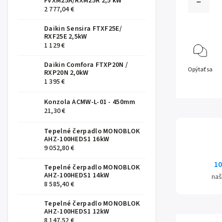
FVXM25A/RXM25R 2,5 kW
2 777,04 €
Daikin Sensira FTXF25E/
RXF25E 2,5kW
1 129 €
Daikin Comfora FTXP20N /
Opýtať sa
RXP20N 2,0kW
1 395 €
Konzola ACMW-L-01 - 450mm
21,30 €
Tepelné čerpadlo MONOBLOK
AHZ-100HEDS1 16kW
9 052,80 €
10
Tepelné čerpadlo MONOBLOK
AHZ-100HEDS1 14kW
naš
8 585,40 €
Tepelné čerpadlo MONOBLOK
AHZ-100HEDS1 12kW
8 147,52 €