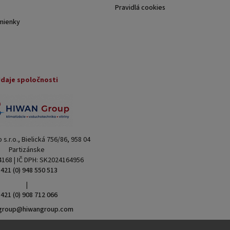
Pravidlá cookies
mienky
daje spoločnosti
s.r.o., Bielická 756/86, 958 04
Partizánske
4168 | IČ DPH: SK2024164956
421 (0) 948 550 513
|
421 (0) 908 712 066
group@hiwangroup.com