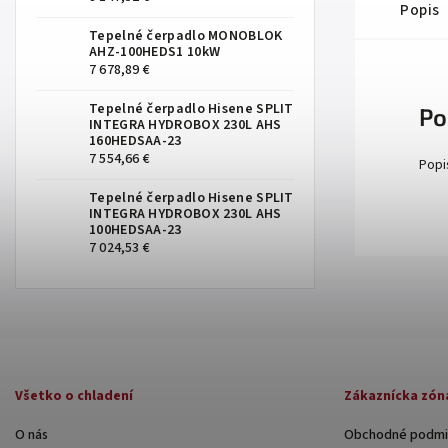
Popis
Tepelné čerpadlo MONOBLOK
AHZ-100HEDS1 10kW
7 678,89 €
Tepelné čerpadlo Hisene SPLIT
Po
INTEGRA HYDROBOX 230L AHS
160HEDSAA-23
7 554,66 €
Popi
Tepelné čerpadlo Hisene SPLIT
INTEGRA HYDROBOX 230L AHS
100HEDSAA-23
7 024,53 €
Všetko o chladení
Zákaznícka zón
O nás
Obchodné podmi