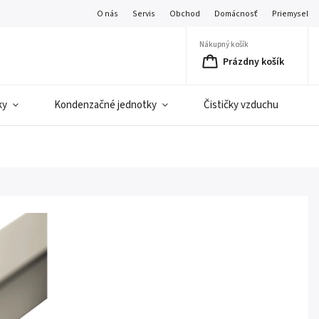
O nás
Servis
Obchod
Domácnosť
Priemysel
Nákupný košík
Prázdny košík
ky
Kondenzačné jednotky
Čističky vzduchu
C