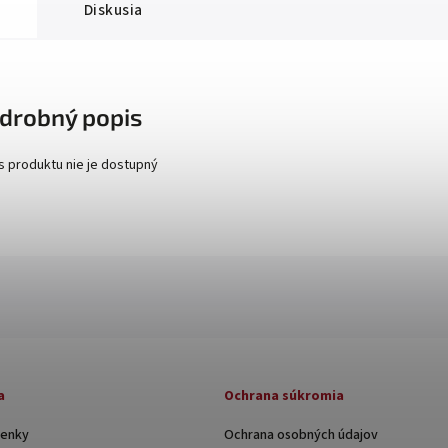
Diskusia
drobný popis
s produktu nie je dostupný
a
Ochrana súkromia
enky
Ochrana osobných údajov