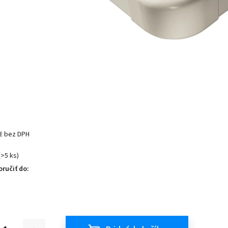
 € bez DPH
(>5 ks)
ručiť do: