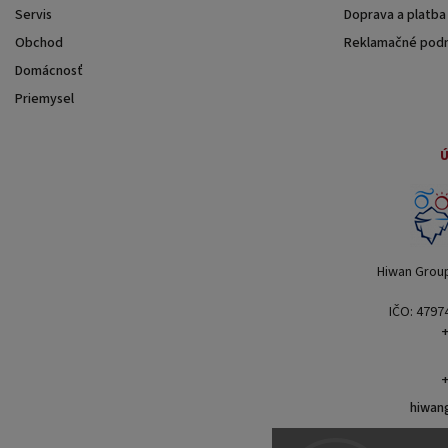
Servis
Doprava a platba
Obchod
Reklamačné pod
Domácnosť
Priemysel
Ú
Hiwan Group 
IČO: 4797
+
+
hiwan