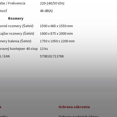
tie / Frekvencia
220-240/50 V/Hz
čnosť
48 dB(A)
Rozmery
orné rozmery (ŠxHxV)
1500 x 665 x 1550 mm
ajšie rozmery (ŠxHxV)
1600 x 875 x 2000 mm
ery balenia (ŠxHxV)
1750 x 1050 x 2200 mm
ravný kontejner 40 stop
13 ks
 / EAN
5708181713768
a
Ochrana súkromia