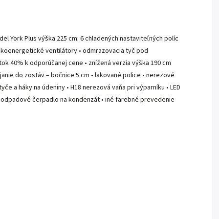
l York Plus výška 225 cm: 6 chladených nastaviteľných políc
 nízkoenergetické ventilátory • odmrazovacia tyč pod
latok 40% k odporúčanej cene • znížená verzia výška 190 cm
janie do zostáv – bočnice 5 cm • lakované police • nerezové
 tyče a háky na údeniny • H18 nerezová vaňa pri výparníku • LED
m • odpadové čerpadlo na kondenzát • iné farebné prevedenie