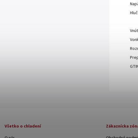
Napä
Hlu
Vnút
Vonk
Rozm
Prep
GTIN
Všetko o chladení
Zákaznícka zón