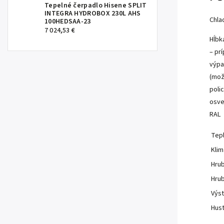
Tepelné čerpadlo Hisene SPLIT
INTEGRA HYDROBOX 230L AHS
Chla
100HEDSAA-23
7 024,53 €
Hĺbk
– pr
výpa
(mož
poli
osve
RAL
Tep
Klim
Hrub
Hrub
Výst
Hust