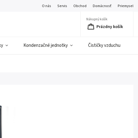
O nás
Servis
Obchod
Domácnosť
Priemysel
Nákupný košík
Prázdny košík
ky
Kondenzačné jednotky
Čističky vzduchu
C