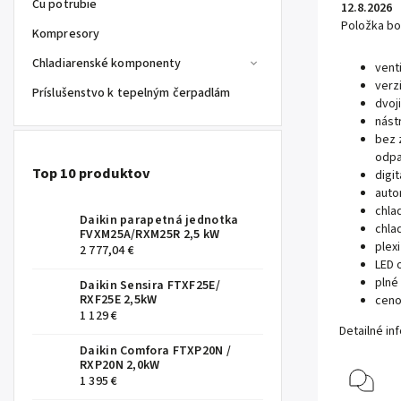
Cu potrubie
12.8.2026
Položka b
Kompresory
Chladiarenské komponenty
vent
verz
Príslušenstvo k tepelným čerpadlám
dvoj
nást
bez 
odpa
Top 10 produktov
digi
auto
chla
Daikin parapetná jednotka
chla
FVXM25A/RXM25R 2,5 kW
plex
2 777,04 €
LED 
plné
Daikin Sensira FTXF25E/
RXF25E 2,5kW
ceno
1 129 €
Detailné in
Daikin Comfora FTXP20N /
RXP20N 2,0kW
1 395 €