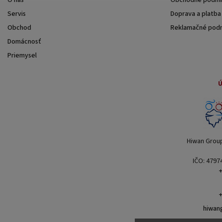
O nás
Obchodné podmi
Servis
Doprava a platba
Obchod
Reklamačné pod
Domácnosť
Priemysel
Ú
Hiwan Group 
IČO: 4797
+
+
hiwan