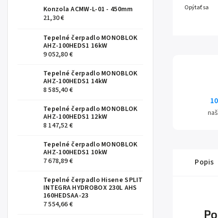
Opýtať sa
Konzola ACMW-L-01 - 450mm
21,30 €
Tepelné čerpadlo MONOBLOK
AHZ-100HEDS1 16kW
9 052,80 €
Tepelné čerpadlo MONOBLOK
AHZ-100HEDS1 14kW
8 585,40 €
10
Tepelné čerpadlo MONOBLOK
naš
AHZ-100HEDS1 12kW
8 147,52 €
Tepelné čerpadlo MONOBLOK
AHZ-100HEDS1 10kW
7 678,89 €
Popis
Tepelné čerpadlo Hisene SPLIT
INTEGRA HYDROBOX 230L AHS
160HEDSAA-23
7 554,66 €
Po