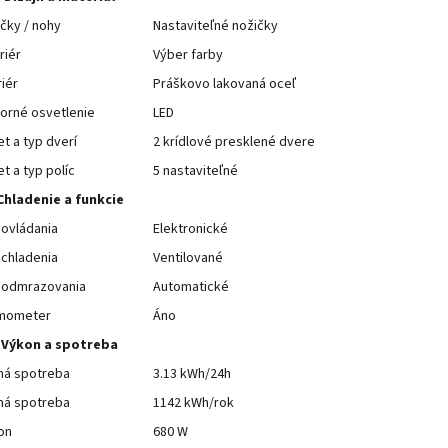
čky / nohy
Nastaviteľné nožičky
riér
Výber farby
riér
Práškovo lakovaná oceľ
orné osvetlenie
LED
t a typ dverí
2 krídlové presklené dvere
t a typ políc
5 nastaviteľné
Chladenie a funkcie
ovládania
Elektronické
chladenia
Ventilované
 odmrazovania
Automatické
mometer
Áno
Výkon a spotreba
ná spotreba
3.13 kWh/24h
ná spotreba
1142 kWh/rok
on
680 W