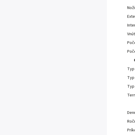
Noži
Exte
Inte
Vnút
Poče
Poče
Typ 
Typ 
Typ
Ter
Den
Roč
Prík