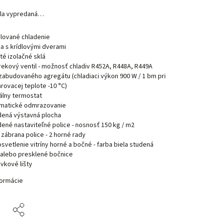
ola vypredaná…
ilované chladenie
ia s krídlovými dverami
ité izolačné sklá
rekový ventil - možnosť chladiv R452A, R448A, R449A
zabudovaného agregátu (chladiaci výkon 900 W / 1 bm pri
rovacej teplote -10 °C)
tálny termostat
matické odmrazovanie
dená výstavná plocha
dené nastaviteľné police - nosnosť 150 kg / m2
i zábrana police - 2 horné rady
osvetlenie vitríny horné a bočné - farba biela studená
 alebo presklené bočnice
vkové lišty
formácie