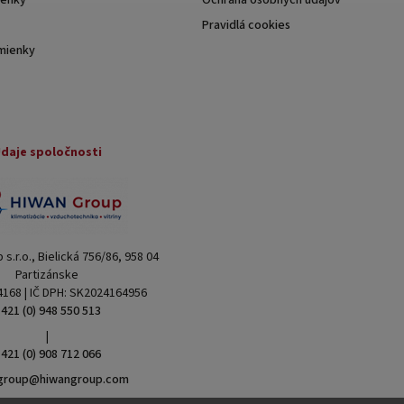
enky
Ochrana osobných údajov
Pravidlá cookies
mienky
daje spoločnosti
s.r.o., Bielická 756/86, 958 04
Partizánske
4168 | IČ DPH: SK2024164956
421 (0) 948 550 513
|
421 (0) 908 712 066
group@hiwangroup.com