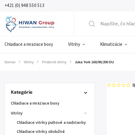
+421 (0) 948 550 513
Chladiace a mraziace boxy
Vitríny
Klimatizácie
Domov
/
Vitríny
/
Pristenné vitríny
/
Juka York 160/90/200 DU
N
Kategórie
Chladiace a mraziace boxy
Vitríny
Chladiace vitríny pultové a nadstavby
Chladiace vitríny obslužné