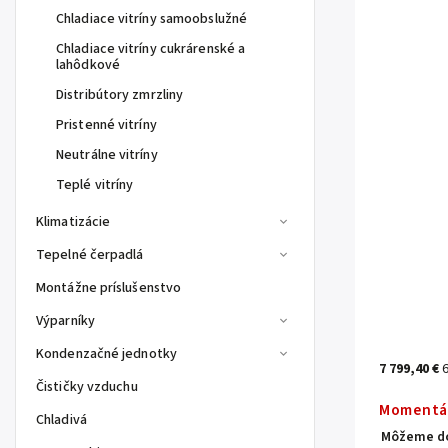
Chladiace vitríny samoobslužné
Chladiace vitríny cukrárenské a
lahôdkové
Distribútory zmrzliny
Pristenné vitríny
Neutrálne vitríny
Teplé vitríny
Klimatizácie
Tepelné čerpadlá
Montážne príslušenstvo
Výparníky
Kondenzačné jednotky
7 799,40 €
Čističky vzduchu
Momentá
Chladivá
Môžeme do