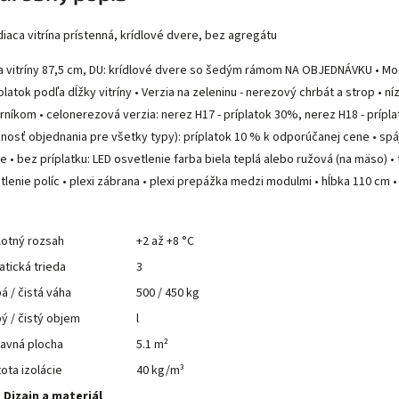
diaca vitrína prístenná, krídlové dvere, bez agregátu
a vitríny 87,5 cm, DU: krídlové dvere so šedým rámom NA OBJEDNÁVKU • Mode
íplatok podľa dĺžky vitríny • Verzia na zeleninu - nerezový chrbát a strop •
rníkom • celonerezová verzia: nerez H17 - príplatok 30%, nerez H18 - príp
nosť objednania pre všetky typy): príplatok 10 % k odporúčanej cene • spá
ce • bez príplatku: LED osvetlenie farba biela teplá alebo ružová (na mäso) •
tlenie políc • plexi zábrana • plexi prepážka medzi modulmi • hĺbka 110 c
lotný rozsah
+2 až +8 °C
atická trieda
3
á / čistá váha
500 / 450 kg
ý / čistý objem
l
avná plocha
5.1 m²
ota izolácie
40 kg/m³
Dizajn a materiál