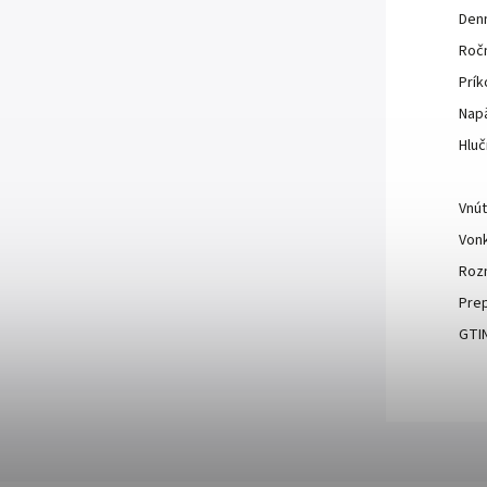
Den
Roč
Prík
Napä
Hlu
Vnút
Vonk
Rozm
Prep
GTIN