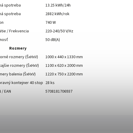
ná spotreba
13.25 kWh/24h
ná spotreba
2882 kWh/rok
on
740 W
tie / Frekvencia
220-240/50 V/Hz
čnosť
50 dB(A)
Rozmery
orné rozmery (ŠxHxV)
1000 x 440 x 1330 mm
ajšie rozmery (ŠxHxV)
1100 x 620 x 2000 mm
ery balenia (ŠxHxV)
1220 x 750 x 2200 mm
ravný kontejner 40 stop
28 ks
 / EAN
5708181706937