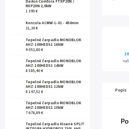
Daikin Comfora FTXP20N /
RXP20N 2,0kW
1 395 €
Konzola ACMW-L-01 - 450mm
21,30 €
Tepelné čerpadlo MONOBLOK
AHZ-100HEDS1 16kW
9 052,80 €
10
Tepelné čerpadlo MONOBLOK
naš
AHZ-100HEDS1 14kW
8 585,40 €
Tepelné čerpadlo MONOBLOK
AHZ-100HEDS1 12kW
Popis
8 147,52 €
Tepelné čerpadlo MONOBLOK
AHZ-100HEDS1 10kW
7 678,89 €
Po
Tepelné čerpadlo Hisene SPLIT
INTEGRA HYDROBOX 230L AHS