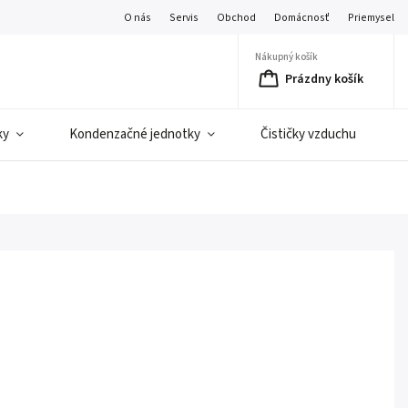
O nás
Servis
Obchod
Domácnosť
Priemysel
Nákupný košík
Prázdny košík
ky
Kondenzačné jednotky
Čističky vzduchu
C