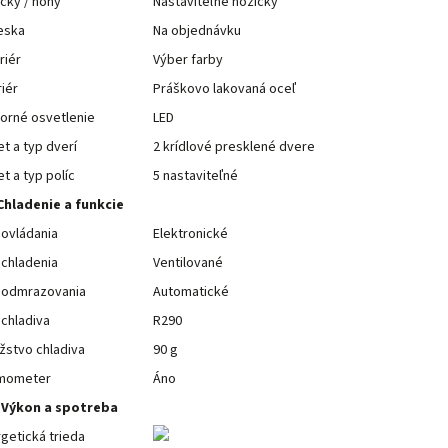
čky / nohy
Nastaviteľné nožičky
eska
Na objednávku
riér
Výber farby
riér
Práškovo lakovaná oceľ
orné osvetlenie
LED
t a typ dverí
2 krídlové presklené dvere
t a typ políc
5 nastaviteľné
Chladenie a funkcie
ovládania
Elektronické
chladenia
Ventilované
 odmrazovania
Automatické
chladiva
R290
žstvo chladiva
90 g
mometer
Áno
Výkon a spotreba
getická trieda