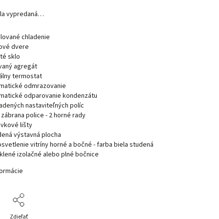
ola vypredaná…
ilované chladenie
lové dvere
ité sklo
vaný agregát
tálny termostat
matické odmrazovanie
matické odparovanie kondenzátu
ladených nastaviteľných políc
i zábrana police - 2 horné rady
vkové lišty
dená výstavná plocha
osvetlenie vitríny horné a bočné - farba biela studená
klené izolačné alebo plné bočnice
formácie
Zdieľať