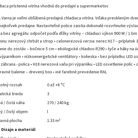
diaca prístenná vitrína vhodná do predajní a supermarketov
 Varna je veľmi obľúbená predajná chladiaca vitrína. Vďaka preskleným 
kejkoľvek predajne. Nastaviteľné police zaistia dokonalé rozvrhnutie výst
ia bez agregátu: odpočet podľa dĺžky vitríny – chladiaci výkon 900 W / 1 bm p
ninu: nerezový chrbát a strop • celonerezová verzia: nerez H17 – príplatok
anie do zostáv – bočnice 5 cm • ekologické chladivo R290 • tyče a háky na 
výparníkom • nízkoenergetické ventilátory • kolieska • bez príplatku: LED os
i zábrana - polica • H18 nerezová vaňa pri výparníku • LED osvetlenie políc 
ravné balenie – drevený box • iné farebné prevedenie RAL
lotný rozsah
0 až +8 °C
atická trieda
3
á / čistá váha
270 / 240 kg
ý / čistý objem
l
avná plocha
1.33 m²
Dizajn a materiál