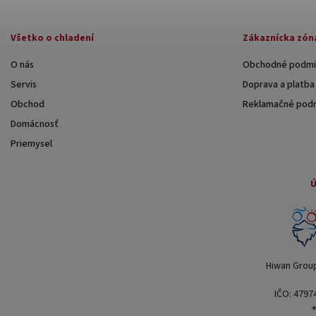
Všetko o chladení
Zákaznícka zón
O nás
Obchodné podmi
Servis
Doprava a platba
Obchod
Reklamačné pod
Domácnosť
Priemysel
Ú
Hiwan Group 
IČO: 4797
+