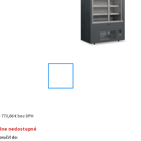
4 773,66 € bez DPH
lne nedostupné
ručiť do: