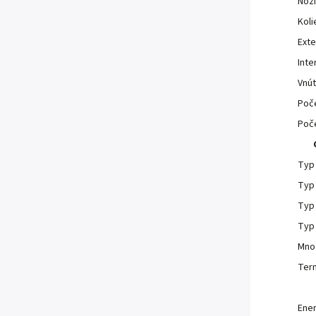
Noži
Koli
Exte
Inte
Vnút
Poče
Poče
Typ 
Typ 
Typ
Typ 
Mno
Ter
Ener