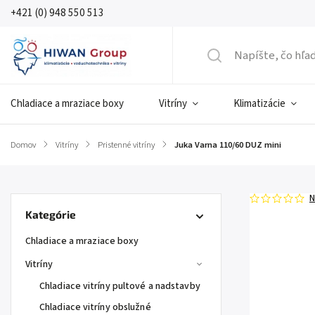
+421 (0) 948 550 513
Chladiace a mraziace boxy
Vitríny
Klimatizácie
Domov
/
Vitríny
/
Pristenné vitríny
/
Juka Varna 110/60 DUZ mini
N
Kategórie
Chladiace a mraziace boxy
Vitríny
Chladiace vitríny pultové a nadstavby
Chladiace vitríny obslužné