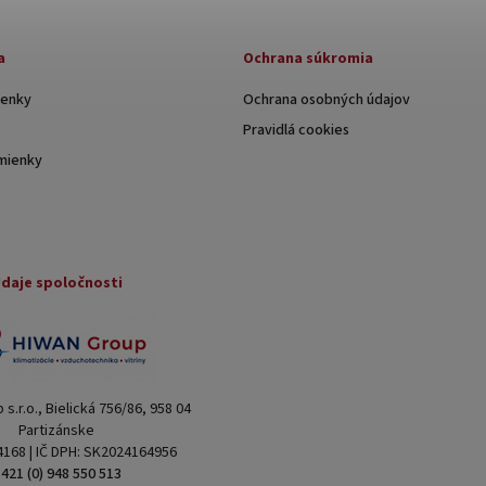
a
Ochrana súkromia
enky
Ochrana osobných údajov
Pravidlá cookies
mienky
daje spoločnosti
s.r.o., Bielická 756/86, 958 04
Partizánske
4168 | IČ DPH: SK2024164956
421 (0) 948 550 513