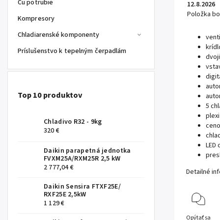
Cu potrubie
12.8.2026
Položka b
Kompresory
Chladiarenské komponenty
vent
kríd
Príslušenstvo k tepelným čerpadlám
dvoj
vsta
digi
auto
Top 10 produktov
auto
5 ch
plex
Chladivo R32 - 9kg
ceno
320 €
chla
LED 
Daikin parapetná jednotka
pres
FVXM25A/RXM25R 2,5 kW
2 777,04 €
Detailné in
Daikin Sensira FTXF25E/
RXF25E 2,5kW
1 129 €
Opýtať sa