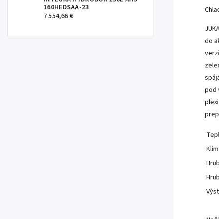
160HEDSAA-23
Chla
7 554,66 €
JUKA
do a
verz
zele
spáj
pod 
plex
prep
Tep
Klim
Hrub
Hrub
Výst