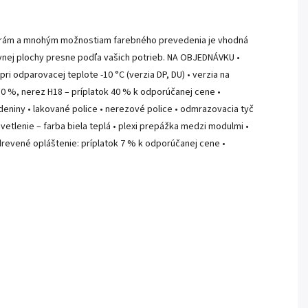
dverám a mnohým možnostiam farebného prevedenia je vhodná
avnej plochy presne podľa vašich potrieb. NA OBJEDNÁVKU •
ri odparovacej teplote -10 °C (verzia DP, DU) • verzia na
 30 %, nerez H18 – príplatok 40 % k odporúčanej cene •
údeniny • lakované police • nerezové police • odmrazovacia tyč
vetlenie – farba biela teplá • plexi prepážka medzi modulmi •
• drevené opláštenie: príplatok 7 % k odporúčanej cene •