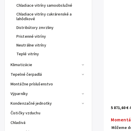
Chladiace vitríny samoobslužné
Chladiace vitríny cukrárenské a
lahôdkové
Distribútory zmrzliny
Pristenné vitríny
Neutrálne vitríny
Teplé vitríny
Klimatizácie
Tepelné čerpadlá
Montážne príslušenstvo
Výparníky
Kondenzačné jednotky
5 871,60 €
Čističky vzduchu
Momentá
Chladivá
Môžeme do