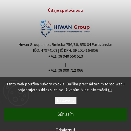
Údaje spoločnosti
Hiwan Group s.r.o., Bielická 756/86, 958 04 Partizánske
IČO: 47974168 | IČ DPH: SK2024164956
+421 (0) 948 550 513
|
+421 (0) 908 712 066
hiwangroup@hiwangroup.com
Tento web používa súbory cookie. Ďalším prechádzaním tohto webu
vyjadrujete súhlas s ich používaním. Viac informácií
tu
.
Nastavenie
Súhlasím
Copyright 2026
Hiwan Group
. Všetky práva vyhradené.
Upraviť nastavenie cookies
Odmietnuť