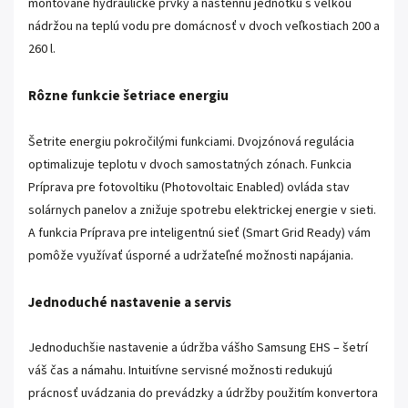
montované hydraulické prvky a nástennú jednotku s veľkou
nádržou na teplú vodu pre domácnosť v dvoch veľkostiach 200 a
260 l.
Rôzne funkcie šetriace energiu
Šetrite energiu pokročilými funkciami. Dvojzónová regulácia
optimalizuje teplotu v dvoch samostatných zónach. Funkcia
Príprava pre fotovoltiku (Photovoltaic Enabled) ovláda stav
solárnych panelov a znižuje spotrebu elektrickej energie v sieti.
A funkcia Príprava pre inteligentnú sieť (Smart Grid Ready) vám
pomôže využívať úsporné a udržateľné možnosti napájania.
Jednoduché nastavenie a servis
Jednoduchšie nastavenie a údržba vášho Samsung EHS – šetrí
váš čas a námahu. Intuitívne servisné možnosti redukujú
prácnosť uvádzania do prevádzky a údržby použitím konvertora