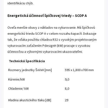
identifikáciu chýb.
Energetická účinnosť špičkovej triedy – SCOP A
Oveľa menšie obavy z nákladov na vykurovanie. Má špičkovú
energetickú triedu SCOP A v celom rozsahu kapacít. Dokazuje
tak, že vďaka použitiu chladiva R32 s vysokým projektovaným
vykurovacím zaťažením PdesignH (kW) pracuje s vysokou
účinnosťou a výbornými vykurovacími ukazovateľmi.
Technická špecifikácia
Rozmery jednotky ŠxVxH [mm]
595 x 1,800 x700 mm
Kúrenie/kW
9,0
Chladenie/ kW
8,0
Hladina akustického tlaku [dB]
29