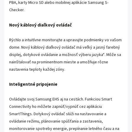
PBA, karty Micro SD alebo mobilnej aplikácie Samsung S-
Checker.
Nový káblový diaľkový ovládač
Rýchlo a intuitívne monitorujte a upravujte podmienky vo vašom
dome. Nový káblový diaľkový ovládač má veľký a jasný farebný
displej, dotykové ovládanie a možnosť výberu jazyka*. Môže sa
nainštalovať na prominentnom mieste a umožňuje rôzne
nastavenia teploty každej zóny.
Inteligentné pripojenie
Ovládajte svoj Samsung EHS aj na cestách. Funkciou Smart
Connectivity ho môžete zapnúť/vypnúť cez aplikáciu
SmartThings. Dotykový ovládač slúži na nastavovanie a
ovládanie režimu, plánovanie spúšťania a zastavenia,
monitorovanie spotreby energie, prepínanie letného času a na