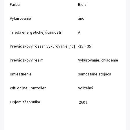
Farba
Biela
Vykurovanie
áno
Trieda energetickej účinnosti
A
Prevádzkový rozsah vykurovanie [°C]
-25 ~ 35
Prevádzkový režim
Vykurovanie, chladenie
Umiestnenie
samostane stojaca
Wifi online Controller
Voliteľný
Objem zásobníka
260 l