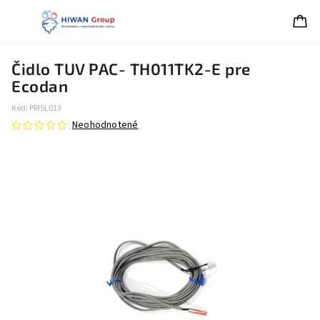
Čidlo TUV PAC- TH011TK2-E pre
Ecodan
Kód:
PRISL013
Neohodnotené