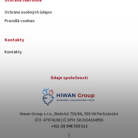
Ochrana súkromia
Ochrana osobných údajov
Pravidlá cookies
Kontakty
Kontakty
Údaje spoločnosti
Hiwan Group s.r.o., Bielická 756/86, 958 04 Partizánske
IČO: 47974168 | IČ DPH: SK2024164956
+421 (0) 948 550 513
|