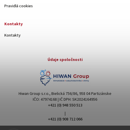
Pravidlá cookies
Kontakty
Kontakty
Údaje spoločnosti
Hiwan Group s.r.o., Bielická 756/86, 958 04 Partizánske
IČO: 47974168 | IČ DPH: SK2024164956
+421 (0) 948 550 513
|
+421 (0) 908 712 066
hiwangroup@hiwangroup.com