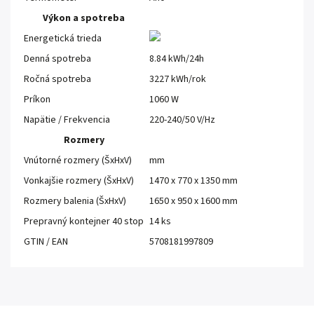
Výkon a spotreba
Energetická trieda
Denná spotreba
8.84 kWh/24h
Ročná spotreba
3227 kWh/rok
Príkon
1060 W
Napätie / Frekvencia
220-240/50 V/Hz
Rozmery
Vnútorné rozmery (ŠxHxV)
mm
Vonkajšie rozmery (ŠxHxV)
1470 x 770 x 1350 mm
Rozmery balenia (ŠxHxV)
1650 x 950 x 1600 mm
Prepravný kontejner 40 stop
14 ks
GTIN / EAN
5708181997809