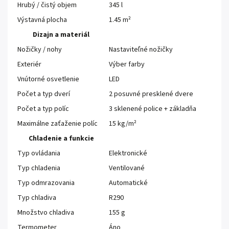
Hrubý / čistý objem
345 l
Výstavná plocha
1.45 m²
Dizajn a materiál
Nožičky / nohy
Nastaviteľné nožičky
Exteriér
Výber farby
Vnútorné osvetlenie
LED
Počet a typ dverí
2 posuvné presklené dvere
Počet a typ políc
3 sklenené police + základňa
Maximálne zaťaženie políc
15 kg/m²
Chladenie a funkcie
Typ ovládania
Elektronické
Typ chladenia
Ventilované
Typ odmrazovania
Automatické
Typ chladiva
R290
Množstvo chladiva
155 g
Termometer
Áno