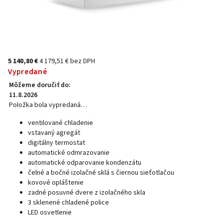
5 140,80 €
4 179,51 € bez DPH
Vypredané
Môžeme doručiť do:
11.8.2026
Položka bola vypredaná…
ventilované chladenie
vstavaný agregát
digitálny termostat
automatické odmrazovanie
automatické odparovanie kondenzátu
čelné a bočné izolačné sklá s čiernou sieťotlačou
kovové opláštenie
zadné posuvné dvere z izolačného skla
3 sklenené chladené police
LED osvetlenie